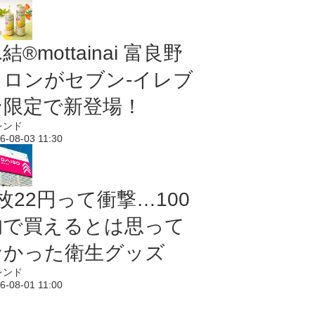
結®mottainai 富良野
メロンがセブン‐イレブ
ン限定で新登場！
レンド
6-08-03 11:30
枚22円って衝撃…100
均で買えるとは思って
なかった衛生グッズ
レンド
6-08-01 11:00