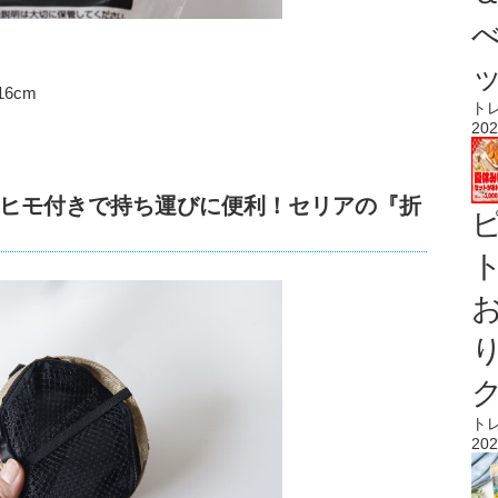
6cm
ト
202
ヒモ付きで持ち運びに便利！セリアの『折
ト
ト
202