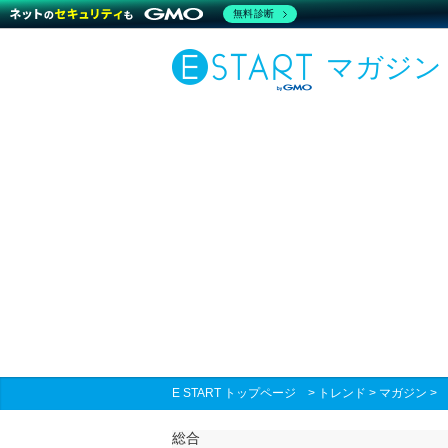
無料診断
マガジン
E START トップページ
>
トレンド
>
マガジン
総合