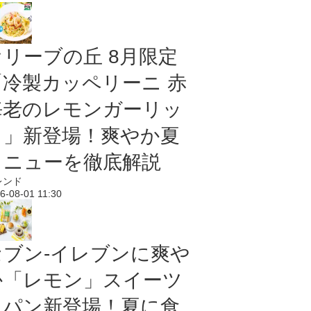
オリーブの丘 8月限定
「冷製カッペリーニ 赤
海老のレモンガーリッ
ク」新登場！爽やか夏
メニューを徹底解説
レンド
6-08-01 11:30
セブン‐イレブンに爽や
か「レモン」スイーツ
＆パン新登場！夏に食