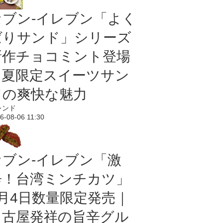
セブン‐イレブン「よく
ばりサンド」シリーズ
新作チョコミント登場
｜夏限定スイーツサン
ドの爽快な魅力
レンド
6-08-06 11:30
セブン-イレブン「激
辛！台湾ミンチカツ」
8月4日数量限定発売｜
名古屋発祥の旨辛グル