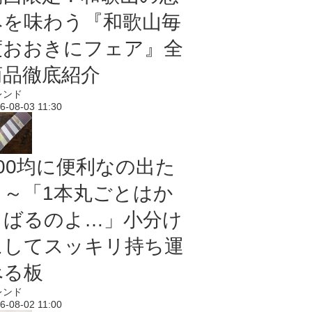
みを味わう『和歌山毎
度おおきにフェア』全
商品徹底紹介
レンド
6-08-03 11:30
100均に便利なの出た
よ～「1本丸ごとはか
さばるのよ…」小分け
にしてスッキリ持ち運
べる板
レンド
6-08-02 11:00