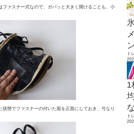
はファスナー式なので、ガバッと大きく開けることも、小
氷
ト
202
1
た状態でファスナーの付いた面を正面にしておき、弓なり
ト
202