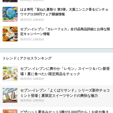
はま寿司「旨ねた夏祭り 第3弾」大葉ニンニク香るビンチョ
ウマグロ100円フェア開催情報
08月07日 11時30分
セブン‐イレブン「カレーフェス」全15品商品詳細とお得な限
定キャンペーン情報
08月07日 11時30分
トレンド | アクセスランキング
セブン‐イレブンに爽やか「レモン」スイーツ＆パン新登
場！夏に食べたい限定商品をチェック
08月03日 11時30分
セブン‐イレブン「よくばりサンド」シリーズ新作チョコ
ミント登場｜夏限定スイーツサンドの爽快な魅力
08月06日 11時30分
ピザハット夏休みセット3種が3,000円から！お盆や集ま