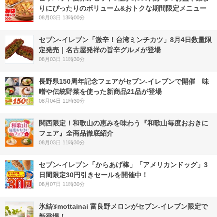
りにぴったりのボリューム&おトクな期間限定メニュー
08月03日 13時00分
セブン-イレブン「激辛！台湾ミンチカツ」8月4日数量限
定発売｜名古屋発祥の旨辛グルメが登場
08月03日 11時30分
長野県150周年記念フェアがセブン-イレブンで開催 味
噌や伝統野菜を使った新商品21品が登場
08月04日 11時30分
関西限定！和歌山の恵みを味わう『和歌山毎度おおきに
フェア』全商品徹底紹介
08月03日 11時30分
セブン‐イレブン「からあげ棒」「アメリカンドッグ」3
日間限定30円引きセールを開催中！
08月07日 11時30分
氷結®mottainai 富良野メロンがセブン‐イレブン限定で
新登場！