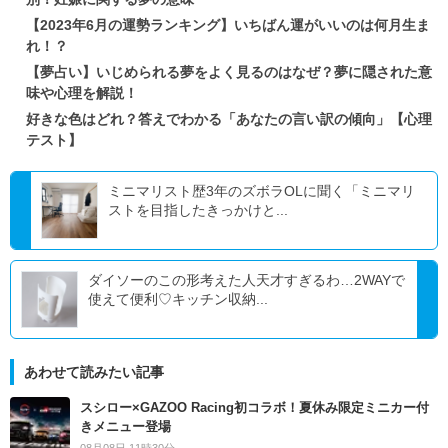
【2023年6月の運勢ランキング】いちばん運がいいのは何月生ま
れ！？
【夢占い】いじめられる夢をよく見るのはなぜ？夢に隠された意
味や心理を解説！
好きな色はどれ？答えでわかる「あなたの言い訳の傾向」【心理
テスト】
ミニマリスト歴3年のズボラOLに聞く「ミニマリ
ストを目指したきっかけと...
ダイソーのこの形考えた人天才すぎるわ…2WAYで
使えて便利♡キッチン収納...
あわせて読みたい記事
スシロー×GAZOO Racing初コラボ！夏休み限定ミニカー付
きメニュー登場
08月08日 11時30分