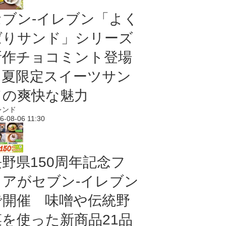
セブン‐イレブン「よく
ばりサンド」シリーズ
新作チョコミント登場
｜夏限定スイーツサン
ドの爽快な魅力
レンド
6-08-06 11:30
長野県150周年記念フ
ェアがセブン-イレブン
で開催 味噌や伝統野
菜を使った新商品21品