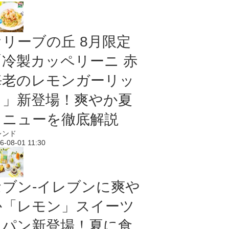
オリーブの丘 8月限定
「冷製カッペリーニ 赤
海老のレモンガーリッ
ク」新登場！爽やか夏
メニューを徹底解説
レンド
6-08-01 11:30
セブン‐イレブンに爽や
か「レモン」スイーツ
＆パン新登場！夏に食