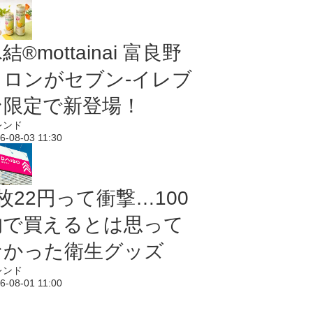
結®mottainai 富良野
メロンがセブン‐イレブ
ン限定で新登場！
レンド
6-08-03 11:30
枚22円って衝撃…100
均で買えるとは思って
なかった衛生グッズ
レンド
6-08-01 11:00