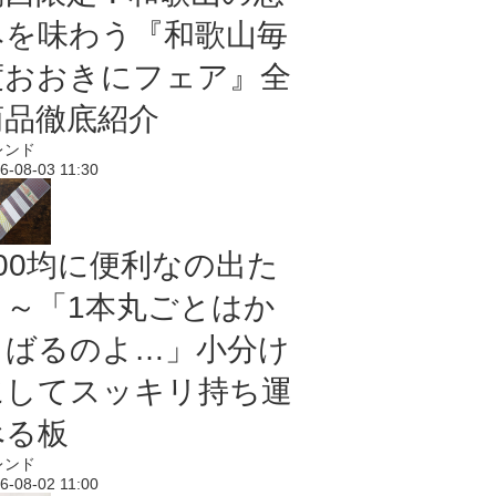
みを味わう『和歌山毎
度おおきにフェア』全
商品徹底紹介
レンド
6-08-03 11:30
100均に便利なの出た
よ～「1本丸ごとはか
さばるのよ…」小分け
にしてスッキリ持ち運
べる板
レンド
6-08-02 11:00