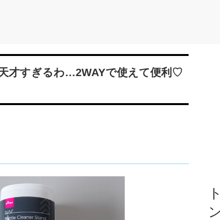
天才すぎるわ…2WAYで使えて便利♡
ト