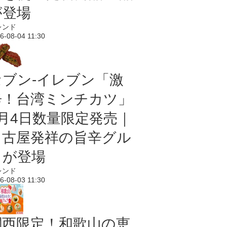
が登場
レンド
6-08-04 11:30
セブン-イレブン「激
辛！台湾ミンチカツ」
8月4日数量限定発売｜
名古屋発祥の旨辛グル
メが登場
レンド
6-08-03 11:30
関西限定！和歌山の恵