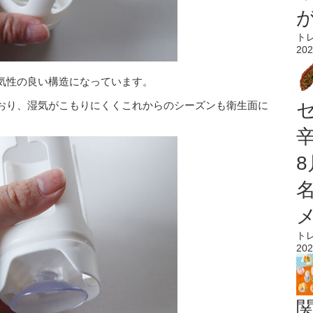
ト
202
気性の良い構造になっています。
おり、湿気がこもりにくくこれからのシーズンも衛生面に
ト
202