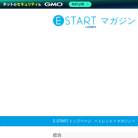
無料診断
マガジン
E START トップページ
>
トレンド
>
マガジン
総合