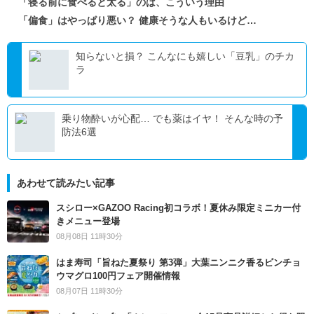
「寝る前に食べると太る」のは、こういう理由
「偏食」はやっぱり悪い？ 健康そうな人もいるけど…
知らないと損？ こんなにも嬉しい「豆乳」のチカ
ラ
乗り物酔いが心配… でも薬はイヤ！ そんな時の予
防法6選
あわせて読みたい記事
スシロー×GAZOO Racing初コラボ！夏休み限定ミニカー付
きメニュー登場
08月08日 11時30分
はま寿司「旨ねた夏祭り 第3弾」大葉ニンニク香るビンチョ
ウマグロ100円フェア開催情報
08月07日 11時30分