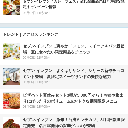
セブン‐イレブン「カレーフェス」全15品商品詳細とお得な限
定キャンペーン情報
08月07日 11時30分
トレンド | アクセスランキング
セブン‐イレブンに爽やか「レモン」スイーツ＆パン新登
場！夏に食べたい限定商品をチェック
08月03日 11時30分
セブン‐イレブン「よくばりサンド」シリーズ新作チョコ
ミント登場｜夏限定スイーツサンドの爽快な魅力
08月06日 11時30分
ピザハット夏休みセット3種が3,000円から！お盆や集ま
りにぴったりのボリューム&おトクな期間限定メニュー
08月03日 13時00分
セブン-イレブン「激辛！台湾ミンチカツ」8月4日数量限
定発売｜名古屋発祥の旨辛グルメが登場