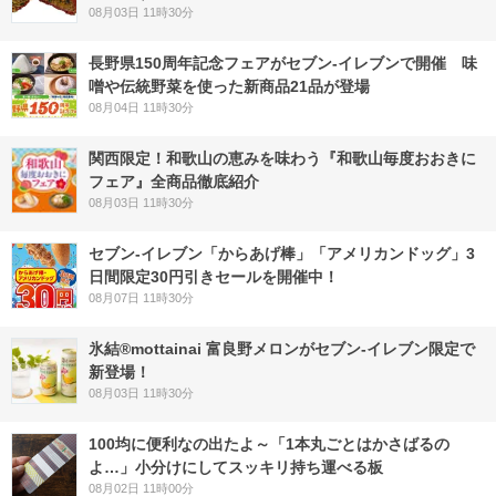
08月03日 11時30分
長野県150周年記念フェアがセブン-イレブンで開催 味
噌や伝統野菜を使った新商品21品が登場
08月04日 11時30分
関西限定！和歌山の恵みを味わう『和歌山毎度おおきに
フェア』全商品徹底紹介
08月03日 11時30分
セブン‐イレブン「からあげ棒」「アメリカンドッグ」3
日間限定30円引きセールを開催中！
08月07日 11時30分
氷結®mottainai 富良野メロンがセブン‐イレブン限定で
新登場！
08月03日 11時30分
100均に便利なの出たよ～「1本丸ごとはかさばるの
よ…」小分けにしてスッキリ持ち運べる板
08月02日 11時00分