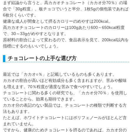
まず結論から言うと、高カカオチョコレート（カカオ分70％）の場
合で「30g程度」。板チョコでいうと半分、1枚5gの個包装であれば
6枚分くらいです。
健康な成人が間食として摂るカロリーのめやすは200kcal。
高カカオチョコレートのカロリーは100gあたり600～650kcal程度
で、30～33gがめやすとなります。
原材料の割合によって変わるので、食品表示を見て、200kcal以内を
指標にするのもいいでしょう。
チョコレートの上手な選び方
最近では「カカオ○％」と記載しているものも多くあります。
カカオの割合が高いほど有効成分も多く含まれますが、苦みや酸味
も増えます。70％程度が適度な苦みで食べやすいでしょう。
チョコレートに関わる多くの研究でも、「カカオ分70％」を使用し
ていることから、効果も期待できます。
カカオ分の表記のない製品では、チョコレートの種類で判断する方
法もあります。
たとえば、ホワイトチョコレートにはポリフェノールがほとんど含
まれていません。
ですから、健康のためチョコレートを摂るのであれば、カカオ分の