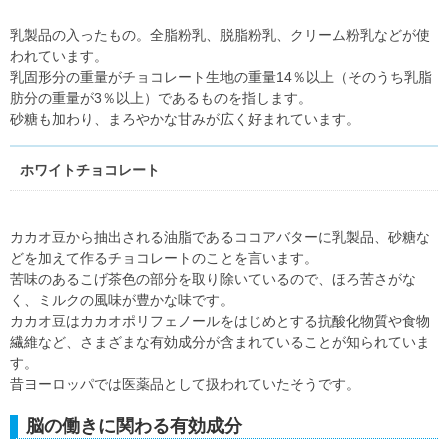
乳製品の入ったもの。全脂粉乳、脱脂粉乳、クリーム粉乳などが使
われています。
乳固形分の重量がチョコレート生地の重量14％以上（そのうち乳脂
肪分の重量が3％以上）であるものを指します。
砂糖も加わり、まろやかな甘みが広く好まれています。
ホワイトチョコレート
カカオ豆から抽出される油脂であるココアバターに乳製品、砂糖な
どを加えて作るチョコレートのことを言います。
苦味のあるこげ茶色の部分を取り除いているので、ほろ苦さがな
く、ミルクの風味が豊かな味です。
カカオ豆はカカオポリフェノールをはじめとする抗酸化物質や食物
繊維など、さまざまな有効成分が含まれていることが知られていま
す。
昔ヨーロッパでは医薬品として扱われていたそうです。
脳の働きに関わる有効成分