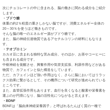
次にチョコレートの中に含まれる、脳の働きに関わる成分をご紹介
します。
・ブドウ糖
体重の約2％程度の重さしかない脳ですが、消費エネルギー全体の
20～30％を使うほど働きものです。
そんな脳の唯一のエネルギー源がブドウ糖です。
また、脳の神経伝達物質であるアセチルコリンの材料にもなりま
す。
・テオブロミン
カカオ豆に含まれる独特な苦み成分。そのほか、お茶やコーヒーに
も含まれる成分です。
中枢神経を覚醒させ、興奮作用や気管支拡張、利尿作用などがある
物質で、カフェインと似た構造をしています。
ただ、カフェインほど強い作用はなく、さらに脳においてはリラッ
クス効果に繋がるとして、その機序について研究が進められている
ところです。
また、血管拡張作用もあります。血行を良くなると酸素や栄養素を
運ぶのが円滑になり、脳の活性化につながると言えます。
・BDNF
BDNFは「脳由来神経栄養因子」と呼ばれるたんぱく質の一種で