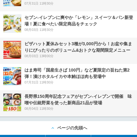
07月31日 11時30分
セブン‐イレブンに爽やか「レモン」スイーツ＆パン新登
場！夏に食べたい限定商品をチェック
08月03日 11時30分
ピザハット夏休みセット3種が3,000円から！お盆や集ま
りにぴったりのボリューム&おトクな期間限定メニュー
08月03日 13時00分
はま寿司「国産生さば 100円」など夏限定の旨ねた第2
弾！漬けホタルイカや本鮪ほほ肉も登場中
07月31日 11時30分
長野県150周年記念フェアがセブン-イレブンで開催 味
噌や伝統野菜を使った新商品21品が登場
08月04日 11時30分
ページの先頭へ