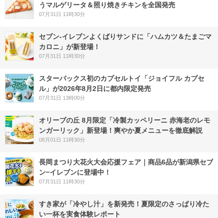
うマルゲリータ＆照り焼きチキンを全国発売
07月31日 11時30分
セブン‐イレブンよくばりサンドに「ハムカツ＆たまごマ
カロニ」が新登場！
07月31日 11時30分
スターバックス初のカプセルトイ「ジョイフル カプセ
ル」が2026年8月2日に都内限定発売
07月31日 13時00分
オリーブの丘 8月限定「冷製カッペリーニ 赤海老のレモ
ンガーリック」新登場！爽やか夏メニューを徹底解説
08月01日 11時30分
長岡まつり大花火大会応援フェア｜商品6品が新潟県セブ
ン−イレブンに登場中！
07月31日 11時30分
すき家が「冷やし汁」を新発売！夏限定のさっぱり冷た
い一杯を実食体験レポート