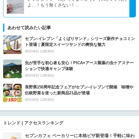
よ…！もう無くさない！...
あわせて読みたい記事
セブン‐イレブン「よくばりサンド」シリーズ新作チョコミン
ト登場｜夏限定スイーツサンドの爽快な魅力
08月06日 11時30分
虫が苦手な初心者も安心！PICA×アース製薬の虫ケアステー
ションで快適キャンプ体験
08月05日 11時30分
長野県150周年記念フェアがセブン-イレブンで開催 味噌や
伝統野菜を使った新商品21品が登場
08月04日 11時30分
トレンド | アクセスランキング
セブンカフェ ベーカリーに本格ピザ新登場！手軽に味わ