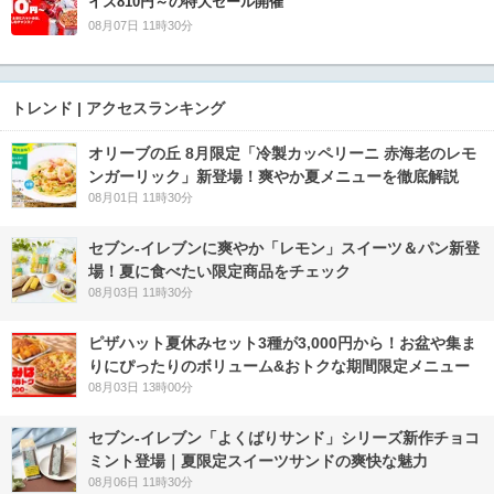
イズ810円～の特大セール開催
08月07日 11時30分
トレンド | アクセスランキング
オリーブの丘 8月限定「冷製カッペリーニ 赤海老のレモ
ンガーリック」新登場！爽やか夏メニューを徹底解説
08月01日 11時30分
セブン‐イレブンに爽やか「レモン」スイーツ＆パン新登
場！夏に食べたい限定商品をチェック
08月03日 11時30分
ピザハット夏休みセット3種が3,000円から！お盆や集ま
りにぴったりのボリューム&おトクな期間限定メニュー
08月03日 13時00分
セブン‐イレブン「よくばりサンド」シリーズ新作チョコ
ミント登場｜夏限定スイーツサンドの爽快な魅力
08月06日 11時30分