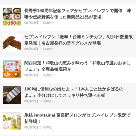
長野県150周年記念フェアがセブン-イレブンで開催 味
噌や伝統野菜を使った新商品21品が登場
08月04日 11時30分
セブン-イレブン「激辛！台湾ミンチカツ」8月4日数量限
定発売｜名古屋発祥の旨辛グルメが登場
08月03日 11時30分
関西限定！和歌山の恵みを味わう『和歌山毎度おおきに
フェア』全商品徹底紹介
08月03日 11時30分
100均に便利なの出たよ～「1本丸ごとはかさばるの
よ…」小分けにしてスッキリ持ち運べる板
08月02日 11時00分
氷結®mottainai 富良野メロンがセブン‐イレブン限定で
新登場！
08月03日 11時30分