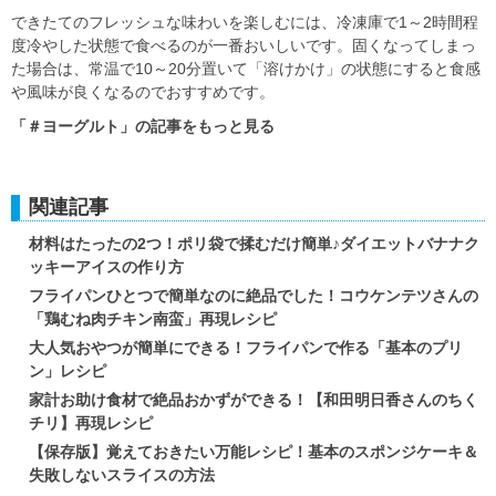
できたてのフレッシュな味わいを楽しむには、冷凍庫で1～2時間程
度冷やした状態で食べるのが一番おいしいです。固くなってしまっ
た場合は、常温で10～20分置いて「溶けかけ」の状態にすると食感
や風味が良くなるのでおすすめです。
「＃ヨーグルト」の記事をもっと見る
関連記事
材料はたったの2つ！ポリ袋で揉むだけ簡単♪ダイエットバナナク
ッキーアイスの作り方
フライパンひとつで簡単なのに絶品でした！コウケンテツさんの
「鶏むね肉チキン南蛮」再現レシピ
大人気おやつが簡単にできる！フライパンで作る「基本のプリ
ン」レシピ
家計お助け食材で絶品おかずができる！【和田明日香さんのちく
チリ】再現レシピ
【保存版】覚えておきたい万能レシピ！基本のスポンジケーキ＆
失敗しないスライスの方法