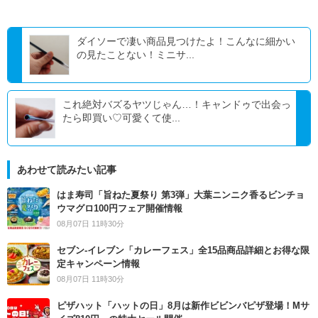
ダイソーで凄い商品見つけたよ！こんなに細かい
の見たことない！ミニサ...
これ絶対バズるヤツじゃん…！キャンドゥで出会っ
たら即買い♡可愛くて使...
あわせて読みたい記事
はま寿司「旨ねた夏祭り 第3弾」大葉ニンニク香るビンチョ
ウマグロ100円フェア開催情報
08月07日 11時30分
セブン‐イレブン「カレーフェス」全15品商品詳細とお得な限
定キャンペーン情報
08月07日 11時30分
ピザハット「ハットの日」8月は新作ビビンバピザ登場！Mサ