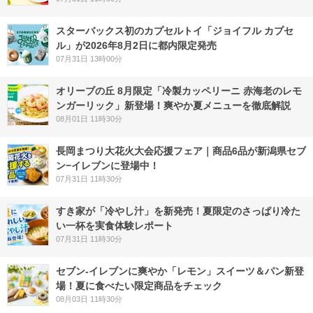
スターバックス初のカプセルトイ「ジョイフル カプセ
ル」が2026年8月2日に都内限定発売
07月31日 13時00分
オリーブの丘 8月限定「冷製カッペリーニ 赤海老のレモ
ンガーリック」新登場！爽やか夏メニューを徹底解説
08月01日 11時30分
長岡まつり大花火大会応援フェア｜商品6品が新潟県セブ
ン−イレブンに登場中！
07月31日 11時30分
すき家が「冷やし汁」を新発売！夏限定のさっぱり冷た
い一杯を実食体験レポート
07月31日 11時30分
セブン‐イレブンに爽やか「レモン」スイーツ＆パン新登
場！夏に食べたい限定商品をチェック
08月03日 11時30分