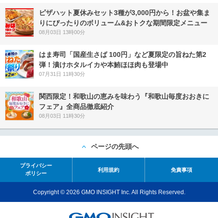
ピザハット夏休みセット3種が3,000円から！お盆や集ま
りにぴったりのボリューム&おトクな期間限定メニュー
08月03日 13時00分
はま寿司「国産生さば 100円」など夏限定の旨ねた第2
弾！漬けホタルイカや本鮪ほほ肉も登場中
07月31日 11時30分
関西限定！和歌山の恵みを味わう『和歌山毎度おおきに
フェア』全商品徹底紹介
08月03日 11時30分
ページの先頭へ
プライバシー
利用規約
免責事項
ポリシー
Copyright © 2026 GMO INSIGHT Inc. All Rights Reserved.