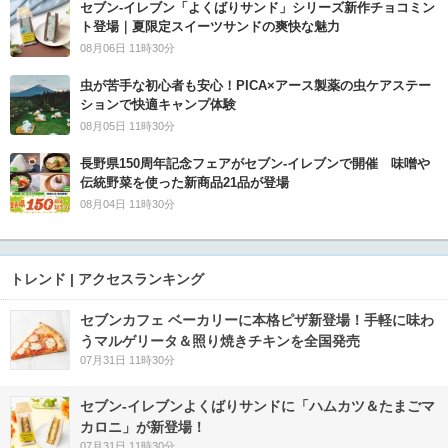
セブン‐イレブン「よくばりサンド」シリーズ新作チョコミン
ト登場｜夏限定スイーツサンドの爽快な魅力
08月06日 11時30分
虫が苦手な初心者も安心！PICA×アース製薬の虫ケアステー
ションで快適キャンプ体験
08月05日 11時30分
長野県150周年記念フェアがセブン-イレブンで開催 味噌や
伝統野菜を使った新商品21品が登場
08月04日 11時30分
トレンド | アクセスランキング
セブンカフェ ベーカリーに本格ピザ新登場！手軽に味わ
うマルゲリータ＆照り焼きチキンを全国発売
07月31日 11時30分
セブン‐イレブンよくばりサンドに「ハムカツ＆たまごマ
カロニ」が新登場！
07月31日 11時30分