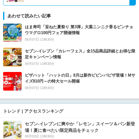
あわせて読みたい記事
はま寿司「旨ねた夏祭り 第3弾」大葉ニンニク香るビンチョ
ウマグロ100円フェア開催情報
08月07日 11時30分
セブン‐イレブン「カレーフェス」全15品商品詳細とお得な限
定キャンペーン情報
08月07日 11時30分
ピザハット「ハットの日」8月は新作ビビンバピザ登場！Mサ
イズ810円～の特大セール開催
08月07日 11時30分
トレンド | アクセスランキング
セブン‐イレブンに爽やか「レモン」スイーツ＆パン新登
場！夏に食べたい限定商品をチェック
08月03日 11時30分