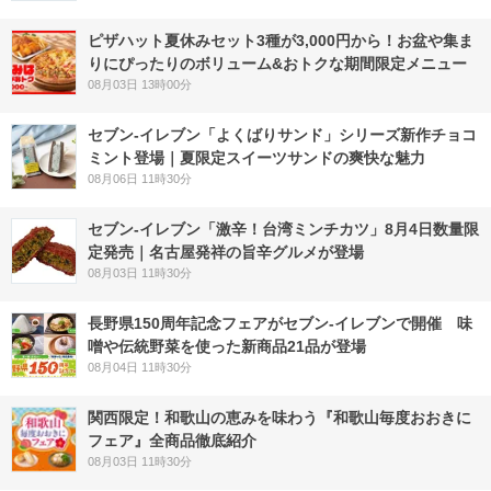
ピザハット夏休みセット3種が3,000円から！お盆や集ま
りにぴったりのボリューム&おトクな期間限定メニュー
08月03日 13時00分
セブン‐イレブン「よくばりサンド」シリーズ新作チョコ
ミント登場｜夏限定スイーツサンドの爽快な魅力
08月06日 11時30分
セブン-イレブン「激辛！台湾ミンチカツ」8月4日数量限
定発売｜名古屋発祥の旨辛グルメが登場
08月03日 11時30分
長野県150周年記念フェアがセブン-イレブンで開催 味
噌や伝統野菜を使った新商品21品が登場
08月04日 11時30分
関西限定！和歌山の恵みを味わう『和歌山毎度おおきに
フェア』全商品徹底紹介
08月03日 11時30分