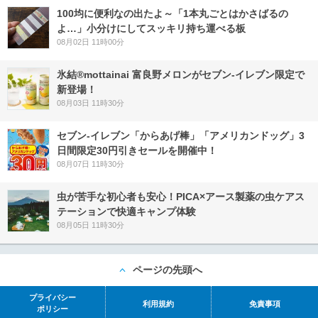
100均に便利なの出たよ～「1本丸ごとはかさばるの
よ…」小分けにしてスッキリ持ち運べる板
08月02日 11時00分
氷結®mottainai 富良野メロンがセブン‐イレブン限定で
新登場！
08月03日 11時30分
セブン‐イレブン「からあげ棒」「アメリカンドッグ」3
日間限定30円引きセールを開催中！
08月07日 11時30分
虫が苦手な初心者も安心！PICA×アース製薬の虫ケアス
テーションで快適キャンプ体験
08月05日 11時30分
ページの先頭へ
プライバシー
利用規約
免責事項
ポリシー