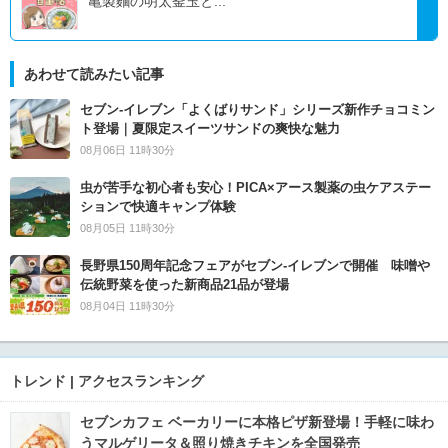
亀製麵の明太釜玉と...
あわせて読みたい記事
セブン‐イレブン「よくばりサンド」シリーズ新作チョコミン
ト登場｜夏限定スイーツサンドの爽快な魅力
08月06日 11時30分
虫が苦手な初心者も安心！PICA×アース製薬の虫ケアステー
ションで快適キャンプ体験
08月05日 11時30分
長野県150周年記念フェアがセブン-イレブンで開催 味噌や
伝統野菜を使った新商品21品が登場
08月04日 11時30分
トレンド | アクセスランキング
セブンカフェ ベーカリーに本格ピザ新登場！手軽に味わ
うマルゲリータ＆照り焼きチキンを全国発売