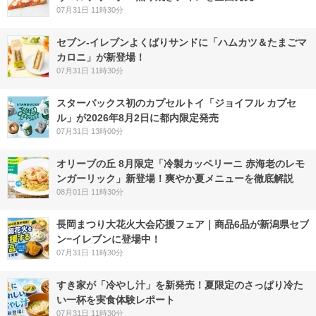
07月31日 11時30分
セブン‐イレブンよくばりサンドに「ハムカツ＆たまごマ
カロニ」が新登場！
07月31日 11時30分
スターバックス初のカプセルトイ「ジョイフル カプセ
ル」が2026年8月2日に都内限定発売
07月31日 13時00分
オリーブの丘 8月限定「冷製カッペリーニ 赤海老のレモ
ンガーリック」新登場！爽やか夏メニューを徹底解説
08月01日 11時30分
長岡まつり大花火大会応援フェア｜商品6品が新潟県セブ
ン−イレブンに登場中！
07月31日 11時30分
すき家が「冷やし汁」を新発売！夏限定のさっぱり冷た
い一杯を実食体験レポート
07月31日 11時30分