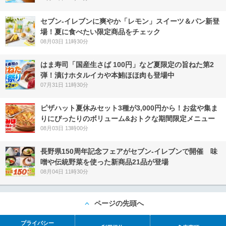
セブン‐イレブンに爽やか「レモン」スイーツ＆パン新登
場！夏に食べたい限定商品をチェック
08月03日 11時30分
はま寿司「国産生さば 100円」など夏限定の旨ねた第2
弾！漬けホタルイカや本鮪ほほ肉も登場中
07月31日 11時30分
ピザハット夏休みセット3種が3,000円から！お盆や集ま
りにぴったりのボリューム&おトクな期間限定メニュー
08月03日 13時00分
長野県150周年記念フェアがセブン-イレブンで開催 味
噌や伝統野菜を使った新商品21品が登場
08月04日 11時30分
ページの先頭へ
プライバシー