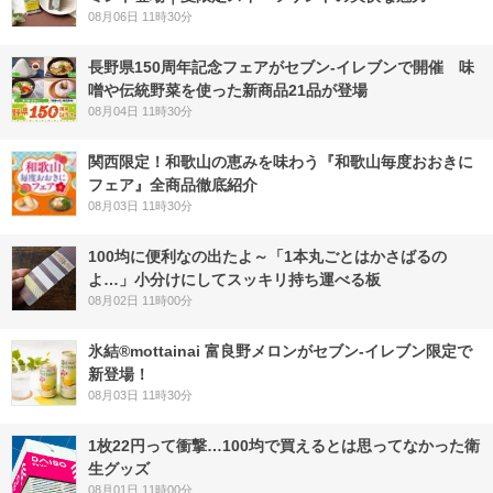
08月06日 11時30分
長野県150周年記念フェアがセブン-イレブンで開催 味
噌や伝統野菜を使った新商品21品が登場
08月04日 11時30分
関西限定！和歌山の恵みを味わう『和歌山毎度おおきに
フェア』全商品徹底紹介
08月03日 11時30分
100均に便利なの出たよ～「1本丸ごとはかさばるの
よ…」小分けにしてスッキリ持ち運べる板
08月02日 11時00分
氷結®mottainai 富良野メロンがセブン‐イレブン限定で
新登場！
08月03日 11時30分
1枚22円って衝撃…100均で買えるとは思ってなかった衛
生グッズ
08月01日 11時00分