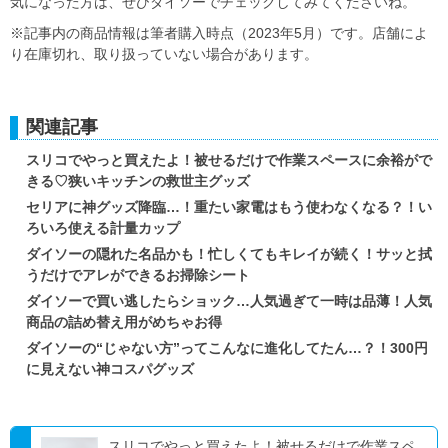
気になった方は、ぜひダイソーでチェックしてみてくださいね。
※記事内の商品情報は筆者購入時点（2023年5月）です。店舗によ
り在庫切れ、取り扱っていない場合があります。
関連記事
スリコでやっと買えたよ！被せるだけで作業スペースに余裕がで
きる♡狭いキッチンの救世主グッズ
セリアに神グッズ降臨…！重たい家電はもう使わなくなる？！い
ろいろ使える計量カップ
ダイソーの隠れた名品かも！忙しくてもキレイが続く！サッと拭
うだけでアレができるお掃除シート
ダイソーで買い逃したらショック…人気過ぎて一時は品薄！人気
商品の詰め替え用がめちゃお得
ダイソーの“じゃない方”ってこんなに進化してたん…？！300円
に見えない神コスパグッズ
スリコでやっと買えたよ！被せるだけで作業スペ