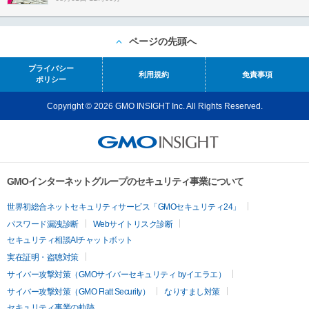
ページの先頭へ
プライバシー
利用規約
免責事項
ポリシー
Copyright © 2026 GMO INSIGHT Inc. All Rights Reserved.
GMOインターネットグループのセキュリティ事業について
世界初総合ネットセキュリティサービス「GMOセキュリティ24」
パスワード漏洩診断
Webサイトリスク診断
セキュリティ相談AIチャットボット
実在証明・盗聴対策
サイバー攻撃対策（GMOサイバーセキュリティ byイエラエ）
サイバー攻撃対策（GMO Flatt Security）
なりすまし対策
セキュリティ事業の軌跡