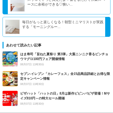
ースに余裕ができる♡狭い...
毎日がもっと楽しくなる！朝型ミニマリストが実践
する「モーニングルー...
あわせて読みたい記事
はま寿司「旨ねた夏祭り 第3弾」大葉ニンニク香るビンチョ
ウマグロ100円フェア開催情報
08月07日 11時30分
セブン‐イレブン「カレーフェス」全15品商品詳細とお得な限
定キャンペーン情報
08月07日 11時30分
ピザハット「ハットの日」8月は新作ビビンバピザ登場！Mサ
イズ810円～の特大セール開催
08月07日 11時30分