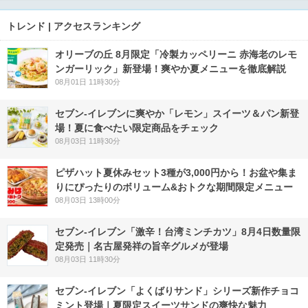
トレンド | アクセスランキング
オリーブの丘 8月限定「冷製カッペリーニ 赤海老のレモ
ンガーリック」新登場！爽やか夏メニューを徹底解説
08月01日 11時30分
セブン‐イレブンに爽やか「レモン」スイーツ＆パン新登
場！夏に食べたい限定商品をチェック
08月03日 11時30分
ピザハット夏休みセット3種が3,000円から！お盆や集ま
りにぴったりのボリューム&おトクな期間限定メニュー
08月03日 13時00分
セブン-イレブン「激辛！台湾ミンチカツ」8月4日数量限
定発売｜名古屋発祥の旨辛グルメが登場
08月03日 11時30分
セブン‐イレブン「よくばりサンド」シリーズ新作チョコ
ミント登場｜夏限定スイーツサンドの爽快な魅力