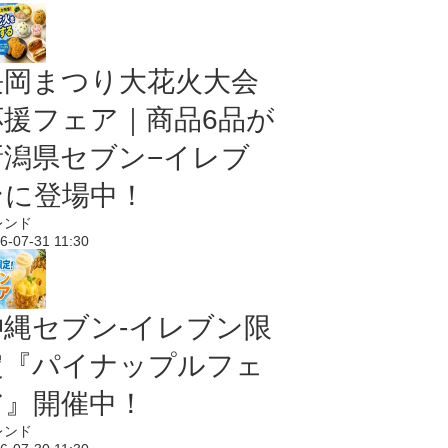
長岡まつり大花火大会
応援フェア｜商品6品が
新潟県セブン−イレブ
ンに登場中！
レンド
6-07-31 11:30
沖縄セブン‐イレブン限
定『パイナップルフェ
ア』開催中！
レンド