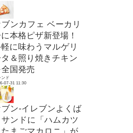
セブンカフェ ベーカリ
ーに本格ピザ新登場！
手軽に味わうマルゲリ
ータ＆照り焼きチキン
を全国発売
レンド
6-07-31 11:30
セブン‐イレブンよくば
りサンドに「ハムカツ
＆たまごマカロニ」が