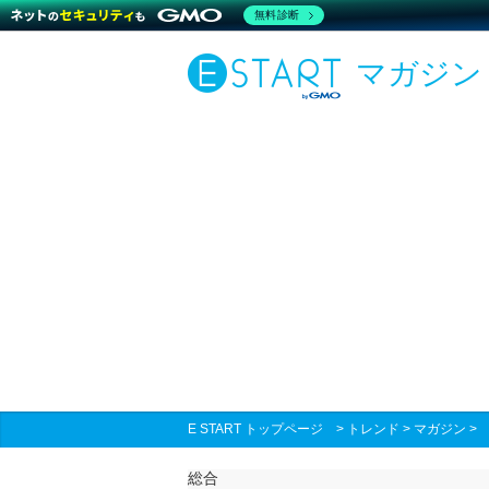
無料診断
マガジン
E START トップページ
>
トレンド
>
マガジン
総合