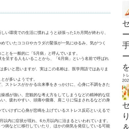
新しい環境での生活に慣れようと頑張った1カ月間が終わり、
つめていたココロやカラダの緊張が一気にゆるみ、気がつく
のことを一般的に「5月病」と呼んでいます。
状を呈する人もいることから、「6月病」という名前で呼ばれ
方は多いと思いますが、実はこの名称は、医学用語ではありま
ト
ことが多いようです。
202
ど、ストレスがかかる出来事をきっかけに、心身に不調をきた
焦燥感が強い、悲観的な考え方をしてしまうなどの精神的な症
るい、疲れやすい、頭痛や腹痛、肩こりに悩まされるなどの身
いていけずに心身が悲鳴を上げているストレス反応といえるで
月以内に症状が現れ、6カ月以内に治まるといわれています。
うつ病などに移行していたり、ほかの病気を発症している可能