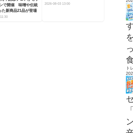
202
間限定メニュー
2026-08-03 13:00
ブンで開催 味噌や伝統
った新商品21品が登場
11:30
ト
202