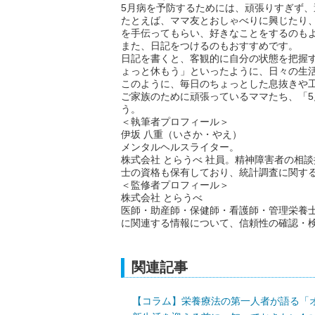
5月病を予防するためには、頑張りすぎず
たとえば、ママ友とおしゃべりに興じたり
を手伝ってもらい、好きなことをするのも
また、日記をつけるのもおすすめです。
日記を書くと、客観的に自分の状態を把握
ょっと休もう」といったように、日々の生
このように、毎日のちょっとした息抜きや
ご家族のために頑張っているママたち、「
う。
＜執筆者プロフィール＞
伊坂 八重（いさか・やえ）
メンタルヘルスライター。
株式会社 とらうべ 社員。精神障害者の相
士の資格も保有しており、統計調査に関す
＜監修者プロフィール＞
株式会社 とらうべ
医師・助産師・保健師・看護師・管理栄養
に関連する情報について、信頼性の確認・
関連記事
【コラム】栄養療法の第一人者が語る「