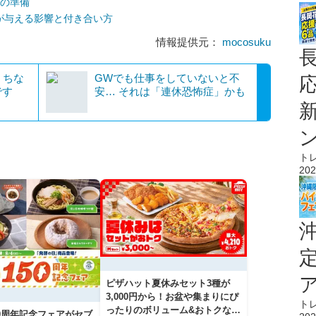
つの準備
グが与える影響と付き合い方
情報提供元：
mocosuku
。ちな
GWでも仕事をしていないと不
です
安… それは「連休恐怖症」かも
ト
202
ピザハット夏休みセット3種が
3,000円から！お盆や集まりにぴ
ト
ったりのボリューム&おトクな期
50周年記念フェアがセブ