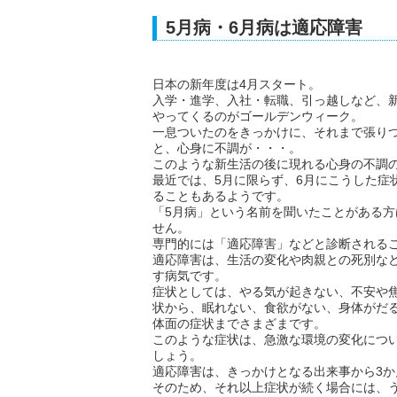
5月病・6月病は適応障害
日本の新年度は4月スタート。
入学・進学、入社・転職、引っ越しなど、
やってくるのがゴールデンウィーク。
一息ついたのをきっかけに、それまで張り
と、心身に不調が・・・。
このような新生活の後に現れる心身の不調
最近では、5月に限らず、6月にこうした症
ることもあるようです。
「5月病」という名前を聞いたことがある
せん。
専門的には「適応障害」などと診断される
適応障害は、生活の変化や肉親との死別な
す病気です。
症状としては、やる気が起きない、不安や
状から、眠れない、食欲がない、身体がだ
体面の症状までさまざまです。
このような症状は、急激な環境の変化につ
しょう。
適応障害は、きっかけとなる出来事から3か
そのため、それ以上症状が続く場合には、