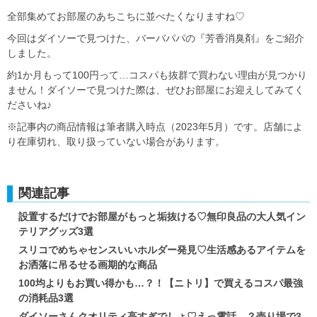
全部集めてお部屋のあちこちに並べたくなりますね♡
今回はダイソーで見つけた、バーバパパの『芳香消臭剤』をご紹介
しました。
約1か月もって100円って…コスパも抜群で買わない理由が見つかり
ません！ダイソーで見つけた際は、ぜひお部屋にお迎えしてみてく
ださいね♪
※記事内の商品情報は筆者購入時点（2023年5月）です。店舗によ
り在庫切れ、取り扱っていない場合があります。
関連記事
設置するだけでお部屋がもっと垢抜ける♡無印良品の大人気イン
テリアグッズ3選
スリコでめちゃセンスいいホルダー発見♡生活感あるアイテムを
お洒落に吊るせる画期的な商品
100均よりもお買い得かも…？！【ニトリ】で買えるコスパ最強
の消耗品3選
ダイソーさんクオリティ高すぎでしょ♡えっ電話…？売り場で3