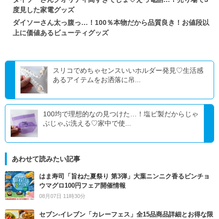
度見した家電グッズ
ダイソーさん太っ腹っ…！100％本物だから品質良き！お値段以
上に価値あるビューティグッズ
スリコでめちゃセンスいいホルダー発見♡生活感
あるアイテムをお洒落に吊...
100均で理想的なの見つけた…！塩ビ製だからじゃ
ぶじゃぶ洗える♡家中で使...
あわせて読みたい記事
はま寿司「旨ねた夏祭り 第3弾」大葉ニンニク香るビンチョ
ウマグロ100円フェア開催情報
08月07日 11時30分
セブン‐イレブン「カレーフェス」全15品商品詳細とお得な限