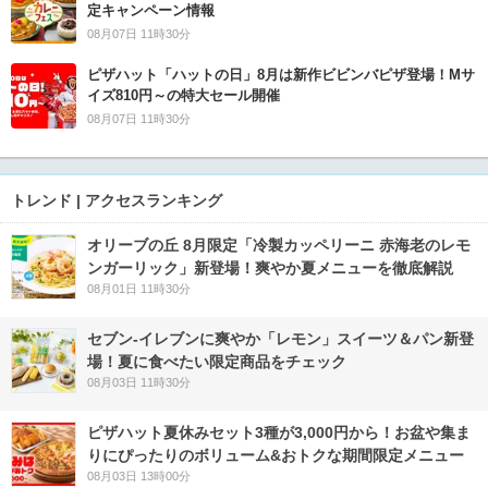
定キャンペーン情報
08月07日 11時30分
ピザハット「ハットの日」8月は新作ビビンバピザ登場！Mサ
イズ810円～の特大セール開催
08月07日 11時30分
トレンド | アクセスランキング
オリーブの丘 8月限定「冷製カッペリーニ 赤海老のレモ
ンガーリック」新登場！爽やか夏メニューを徹底解説
08月01日 11時30分
セブン‐イレブンに爽やか「レモン」スイーツ＆パン新登
場！夏に食べたい限定商品をチェック
08月03日 11時30分
ピザハット夏休みセット3種が3,000円から！お盆や集ま
りにぴったりのボリューム&おトクな期間限定メニュー
08月03日 13時00分