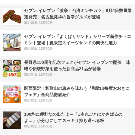
セブン-イレブン「激辛！台湾ミンチカツ」8月4日数量限
定発売｜名古屋発祥の旨辛グルメが登場
08月03日 11時30分
セブン‐イレブン「よくばりサンド」シリーズ新作チョコ
ミント登場｜夏限定スイーツサンドの爽快な魅力
08月06日 11時30分
長野県150周年記念フェアがセブン-イレブンで開催 味
噌や伝統野菜を使った新商品21品が登場
08月04日 11時30分
関西限定！和歌山の恵みを味わう『和歌山毎度おおきに
フェア』全商品徹底紹介
08月03日 11時30分
100均に便利なの出たよ～「1本丸ごとはかさばるの
よ…」小分けにしてスッキリ持ち運べる板
08月02日 11時00分