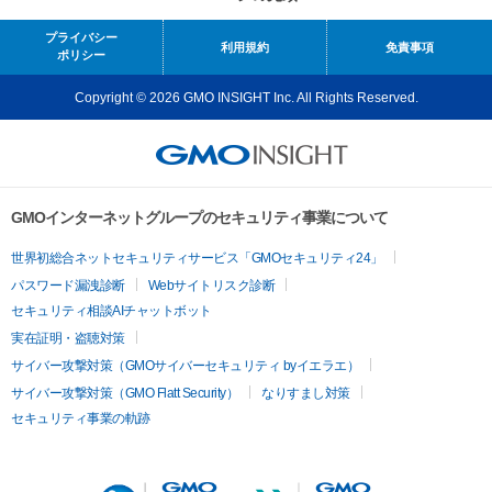
プライバシー
利用規約
免責事項
ポリシー
Copyright © 2026 GMO INSIGHT Inc. All Rights Reserved.
GMOインターネットグループのセキュリティ事業について
世界初総合ネットセキュリティサービス「GMOセキュリティ24」
パスワード漏洩診断
Webサイトリスク診断
セキュリティ相談AIチャットボット
実在証明・盗聴対策
サイバー攻撃対策（GMOサイバーセキュリティ byイエラエ）
サイバー攻撃対策（GMO Flatt Security）
なりすまし対策
セキュリティ事業の軌跡