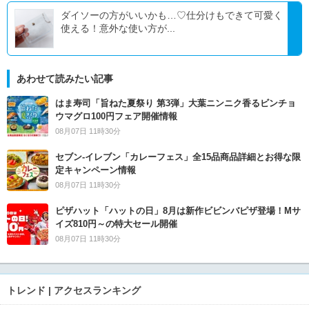
ダイソーの方がいいかも…♡仕分けもできて可愛く
使える！意外な使い方が...
あわせて読みたい記事
はま寿司「旨ねた夏祭り 第3弾」大葉ニンニク香るビンチョ
ウマグロ100円フェア開催情報
08月07日 11時30分
セブン‐イレブン「カレーフェス」全15品商品詳細とお得な限
定キャンペーン情報
08月07日 11時30分
ピザハット「ハットの日」8月は新作ビビンバピザ登場！Mサ
イズ810円～の特大セール開催
08月07日 11時30分
トレンド | アクセスランキング