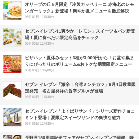
オリーブの丘 8月限定「冷製カッペリーニ 赤海老のレモ
ンガーリック」新登場！爽やか夏メニューを徹底解説
08月01日 11時30分
セブン‐イレブンに爽やか「レモン」スイーツ＆パン新登
場！夏に食べたい限定商品をチェック
08月03日 11時30分
ピザハット夏休みセット3種が3,000円から！お盆や集ま
りにぴったりのボリューム&おトクな期間限定メニュー
08月03日 13時00分
セブン-イレブン「激辛！台湾ミンチカツ」8月4日数量限
定発売｜名古屋発祥の旨辛グルメが登場
08月03日 11時30分
セブン‐イレブン「よくばりサンド」シリーズ新作チョコ
ミント登場｜夏限定スイーツサンドの爽快な魅力
08月06日 11時30分
長野県150周年記念フェアがセブン-イレブンで開催 味