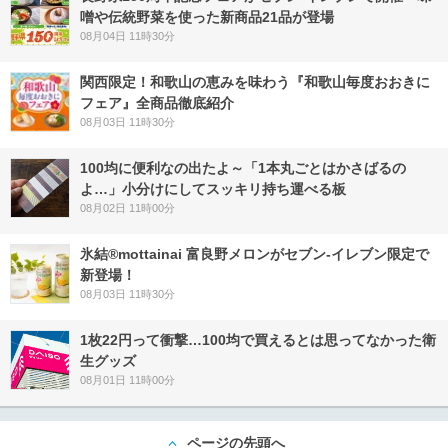
噌や伝統野菜を使った新商品21品が登場
08月04日 11時30分
関西限定！和歌山の恵みを味わう『和歌山毎度おおきに
フェア』全商品徹底紹介
08月03日 11時30分
100均に便利なの出たよ～「1本丸ごとはかさばるの
よ…」小分けにしてスッキリ持ち運べる板
08月02日 11時00分
氷結®mottainai 富良野メロンがセブン‐イレブン限定で
新登場！
08月03日 11時30分
1枚22円って衝撃…100均で買えるとは思ってなかった衛
生グッズ
08月01日 11時00分
ページの先頭へ