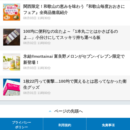
関西限定！和歌山の恵みを味わう『和歌山毎度おおきに
フェア』全商品徹底紹介
08月03日 11時30分
100均に便利なの出たよ～「1本丸ごとはかさばるの
よ…」小分けにしてスッキリ持ち運べる板
08月02日 11時00分
氷結®mottainai 富良野メロンがセブン‐イレブン限定で
新登場！
08月03日 11時30分
1枚22円って衝撃…100均で買えるとは思ってなかった衛
生グッズ
08月01日 11時00分
ページの先頭へ
プライバシー
利用規約
免責事項
ポリシー