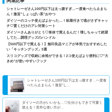
関連記事
シャトレーゼさん100円以下は太っ腹すぎ…一度食べたら止まら
ん！激旨”しょっぱい系”おやつ
ダイソーのコッチ使えばよかった…！粘着付きで逃がさずキャッ
チ♡置くだけのアレ対策シート
ダイソーさんありがとう♡単体で買えるんだ！壊しちゃって絶望
してた…調理グッズのハンドル
【500円以下で買える！】無印良品マニアが本気でおすすめした
い「キッチングッズ」5選
スリコグッズで収納に余裕ができる！2コ使えばより便利に♡”大
きめ”が使いやすいフック
シャトレーゼさん100円以下は太っ腹すぎ…一度食
べたら止まらん！激旨”し...
ダイソーの方がいいかも…♡仕分けもできて可愛く
使える！意外な使い方が...