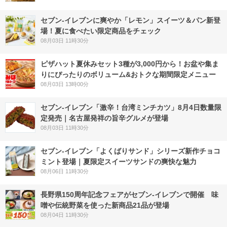
セブン‐イレブンに爽やか「レモン」スイーツ＆パン新登
場！夏に食べたい限定商品をチェック
08月03日 11時30分
ピザハット夏休みセット3種が3,000円から！お盆や集ま
りにぴったりのボリューム&おトクな期間限定メニュー
08月03日 13時00分
セブン-イレブン「激辛！台湾ミンチカツ」8月4日数量限
定発売｜名古屋発祥の旨辛グルメが登場
08月03日 11時30分
セブン‐イレブン「よくばりサンド」シリーズ新作チョコ
ミント登場｜夏限定スイーツサンドの爽快な魅力
08月06日 11時30分
長野県150周年記念フェアがセブン-イレブンで開催 味
噌や伝統野菜を使った新商品21品が登場
08月04日 11時30分