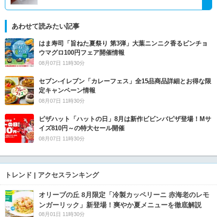
あわせて読みたい記事
はま寿司「旨ねた夏祭り 第3弾」大葉ニンニク香るビンチョ
ウマグロ100円フェア開催情報
08月07日 11時30分
セブン‐イレブン「カレーフェス」全15品商品詳細とお得な限
定キャンペーン情報
08月07日 11時30分
ピザハット「ハットの日」8月は新作ビビンバピザ登場！Mサ
イズ810円～の特大セール開催
08月07日 11時30分
トレンド | アクセスランキング
オリーブの丘 8月限定「冷製カッペリーニ 赤海老のレモ
ンガーリック」新登場！爽やか夏メニューを徹底解説
08月01日 11時30分