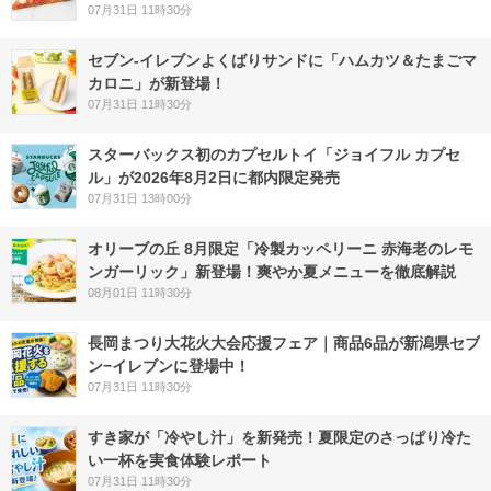
07月31日 11時30分
セブン‐イレブンよくばりサンドに「ハムカツ＆たまごマ
カロニ」が新登場！
07月31日 11時30分
スターバックス初のカプセルトイ「ジョイフル カプセ
ル」が2026年8月2日に都内限定発売
07月31日 13時00分
オリーブの丘 8月限定「冷製カッペリーニ 赤海老のレモ
ンガーリック」新登場！爽やか夏メニューを徹底解説
08月01日 11時30分
長岡まつり大花火大会応援フェア｜商品6品が新潟県セブ
ン−イレブンに登場中！
07月31日 11時30分
すき家が「冷やし汁」を新発売！夏限定のさっぱり冷た
い一杯を実食体験レポート
07月31日 11時30分