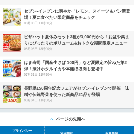
セブン‐イレブンに爽やか「レモン」スイーツ＆パン新登
場！夏に食べたい限定商品をチェック
08月03日 11時30分
ピザハット夏休みセット3種が3,000円から！お盆や集ま
りにぴったりのボリューム&おトクな期間限定メニュー
08月03日 13時00分
はま寿司「国産生さば 100円」など夏限定の旨ねた第2
弾！漬けホタルイカや本鮪ほほ肉も登場中
07月31日 11時30分
長野県150周年記念フェアがセブン-イレブンで開催 味
噌や伝統野菜を使った新商品21品が登場
08月04日 11時30分
ページの先頭へ
プライバシー
利用規約
免責事項