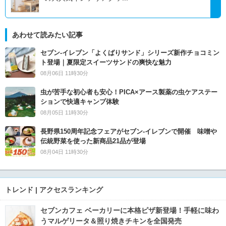
あわせて読みたい記事
セブン‐イレブン「よくばりサンド」シリーズ新作チョコミン
ト登場｜夏限定スイーツサンドの爽快な魅力
08月06日 11時30分
虫が苦手な初心者も安心！PICA×アース製薬の虫ケアステー
ションで快適キャンプ体験
08月05日 11時30分
長野県150周年記念フェアがセブン-イレブンで開催 味噌や
伝統野菜を使った新商品21品が登場
08月04日 11時30分
トレンド | アクセスランキング
セブンカフェ ベーカリーに本格ピザ新登場！手軽に味わ
うマルゲリータ＆照り焼きチキンを全国発売