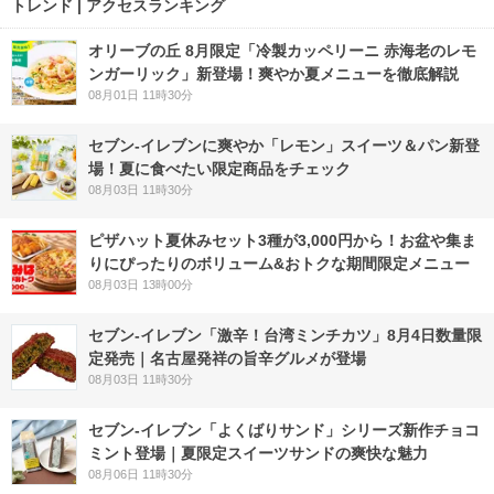
トレンド | アクセスランキング
オリーブの丘 8月限定「冷製カッペリーニ 赤海老のレモ
ンガーリック」新登場！爽やか夏メニューを徹底解説
08月01日 11時30分
セブン‐イレブンに爽やか「レモン」スイーツ＆パン新登
場！夏に食べたい限定商品をチェック
08月03日 11時30分
ピザハット夏休みセット3種が3,000円から！お盆や集ま
りにぴったりのボリューム&おトクな期間限定メニュー
08月03日 13時00分
セブン-イレブン「激辛！台湾ミンチカツ」8月4日数量限
定発売｜名古屋発祥の旨辛グルメが登場
08月03日 11時30分
セブン‐イレブン「よくばりサンド」シリーズ新作チョコ
ミント登場｜夏限定スイーツサンドの爽快な魅力
08月06日 11時30分