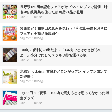
長野県150周年記念フェアがセブン-イレブンで開催 味
噌や伝統野菜を使った新商品21品が登場
08月04日 11時30分
関西限定！和歌山の恵みを味わう『和歌山毎度おおきに
フェア』全商品徹底紹介
08月03日 11時30分
100均に便利なの出たよ～「1本丸ごとはかさばるの
よ…」小分けにしてスッキリ持ち運べる板
08月02日 11時00分
氷結®mottainai 富良野メロンがセブン‐イレブン限定で
新登場！
08月03日 11時30分
1枚22円って衝撃…100均で買えるとは思ってなかった衛
生グッズ
08月01日 11時00分