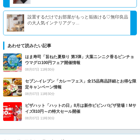
設置するだけでお部屋がもっと垢抜ける♡無印良品
の大人気インテリアグッ...
あわせて読みたい記事
はま寿司「旨ねた夏祭り 第3弾」大葉ニンニク香るビンチョ
ウマグロ100円フェア開催情報
08月07日 11時30分
セブン‐イレブン「カレーフェス」全15品商品詳細とお得な限
定キャンペーン情報
08月07日 11時30分
ピザハット「ハットの日」8月は新作ビビンバピザ登場！Mサ
イズ810円～の特大セール開催
08月07日 11時30分