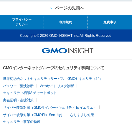
ページの先頭へ
プライバシー
利用規約
免責事項
ポリシー
Copyright © 2026 GMO INSIGHT Inc. All Rights Reserved.
GMOインターネットグループのセキュリティ事業について
世界初総合ネットセキュリティサービス「GMOセキュリティ24」
パスワード漏洩診断
Webサイトリスク診断
セキュリティ相談AIチャットボット
実在証明・盗聴対策
サイバー攻撃対策（GMOサイバーセキュリティ byイエラエ）
サイバー攻撃対策（GMO Flatt Security）
なりすまし対策
セキュリティ事業の軌跡