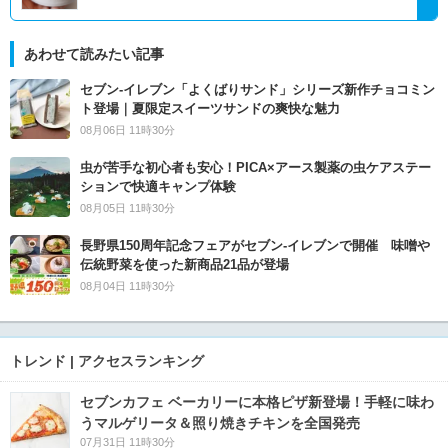
あわせて読みたい記事
セブン‐イレブン「よくばりサンド」シリーズ新作チョコミン
ト登場｜夏限定スイーツサンドの爽快な魅力
08月06日 11時30分
虫が苦手な初心者も安心！PICA×アース製薬の虫ケアステー
ションで快適キャンプ体験
08月05日 11時30分
長野県150周年記念フェアがセブン-イレブンで開催 味噌や
伝統野菜を使った新商品21品が登場
08月04日 11時30分
トレンド | アクセスランキング
セブンカフェ ベーカリーに本格ピザ新登場！手軽に味わ
うマルゲリータ＆照り焼きチキンを全国発売
07月31日 11時30分