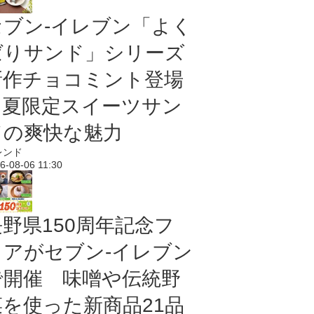
セブン‐イレブン「よく
ばりサンド」シリーズ
新作チョコミント登場
｜夏限定スイーツサン
ドの爽快な魅力
レンド
6-08-06 11:30
長野県150周年記念フ
ェアがセブン-イレブン
で開催 味噌や伝統野
菜を使った新商品21品