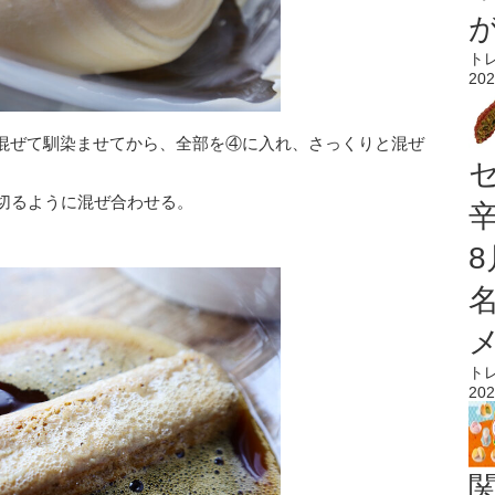
ト
202
混ぜて馴染ませてから、全部を④に入れ、さっくりと混ぜ
で切るように混ぜ合わせる。
。
ト
202