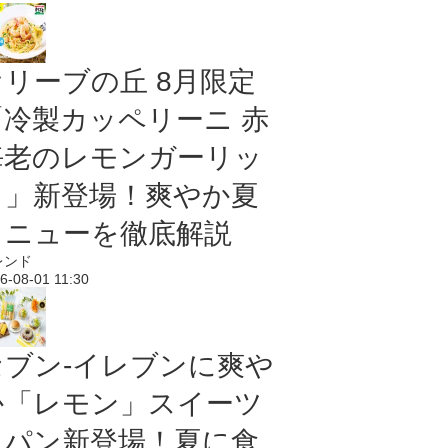
オリーブの丘 8月限定
「冷製カッペリーニ 赤
海老のレモンガーリッ
ク」新登場！爽やか夏
メニューを徹底解説
レンド
6-08-01 11:30
セブン‐イレブンに爽や
か「レモン」スイーツ
＆パン新登場！夏に食