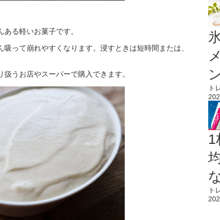
んある軽いお菓子です。
氷
ん吸って崩れやすくなります。浸すときは短時間または、
り扱うお店やスーパーで購入できます。
ト
202
1
ト
202