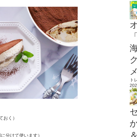
ト
202
しておく）
回に分けて使います）