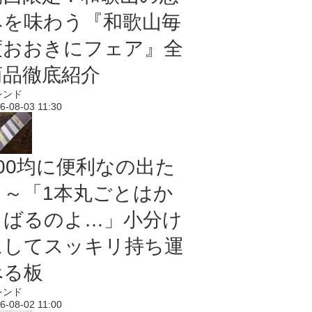
みを味わう『和歌山毎
度おおきにフェア』全
商品徹底紹介
レンド
6-08-03 11:30
100均に便利なの出た
よ～「1本丸ごとはか
さばるのよ…」小分け
にしてスッキリ持ち運
べる板
レンド
6-08-02 11:00