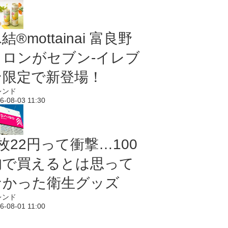
結®mottainai 富良野
メロンがセブン‐イレブ
ン限定で新登場！
レンド
6-08-03 11:30
枚22円って衝撃…100
均で買えるとは思って
なかった衛生グッズ
レンド
6-08-01 11:00