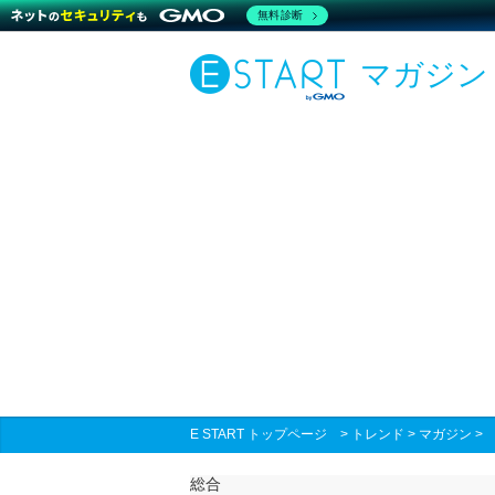
無料診断
マガジン
E START トップページ
>
トレンド
>
マガジン
総合