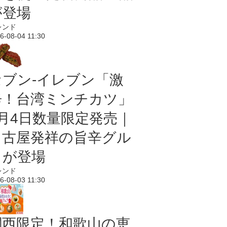
が登場
レンド
6-08-04 11:30
セブン-イレブン「激
辛！台湾ミンチカツ」
8月4日数量限定発売｜
名古屋発祥の旨辛グル
メが登場
レンド
6-08-03 11:30
関西限定！和歌山の恵