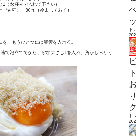
じ1（お好みで入れて下さい）
でも可） 80ml（冷ましておく）
ト
202
白を、もうひとつには卵黄を入れる。
高速で泡立ててから、砂糖大さじ1を入れ、角がしっかり
ト
ト
202