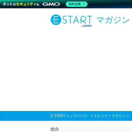
無料診断
マガジン
E START トップページ
>
トレンド
>
マガジン
総合