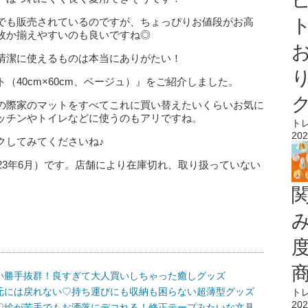
ト
でも販売されているのですが、ちょっぴりお値段がお高
枚か揃えやすいのも良いですね◎
清潔に使えるものは本当にありがたい！
（40cm×60cm、ベージュ）』をご紹介しました。
の際家のマットをすべてこれに買い替えたいくらいお気に
ッチンやトイレなどに使うのもアリですね。
ト
202
クしてみてくださいね♪
23年6月）です。店舗により在庫切れ、取り扱っていない
い勝手抜群！良すぎて大人買いしちゃった癒しグッズ
元には戻れない♡持ち運びにも収納も困らない超薄型グッズ
ト
202
♡絵が苦手でもお洒落にデコれる！修正テープみたいな文具