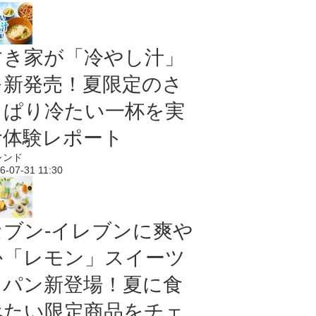
すき家が「冷やし汁」
を新発売！夏限定のさ
っぱり冷たい一杯を実
食体験レポート
レンド
6-07-31 11:30
セブン‐イレブンに爽や
か「レモン」スイーツ
＆パン新登場！夏に食
べたい限定商品をチェ