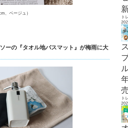
0cm、ベージュ）
ト
202
ソーの『タオル地バスマット』が梅雨に大
ル
ト
202