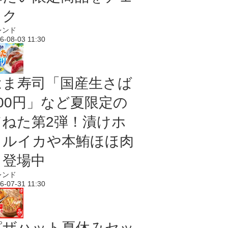
ック
レンド
6-08-03 11:30
はま寿司「国産生さば
100円」など夏限定の
旨ねた第2弾！漬けホ
タルイカや本鮪ほほ肉
も登場中
レンド
6-07-31 11:30
ピザハット夏休みセッ