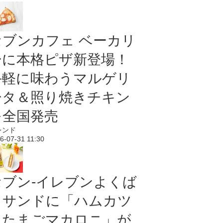
セブンカフェ ベーカリ
ーに本格ピザ新登場！
手軽に味わうマルゲリ
ータ＆照り焼きチキン
を全国発売
レンド
6-07-31 11:30
セブン‐イレブンよくば
りサンドに「ハムカツ
＆たまごマカロニ」が