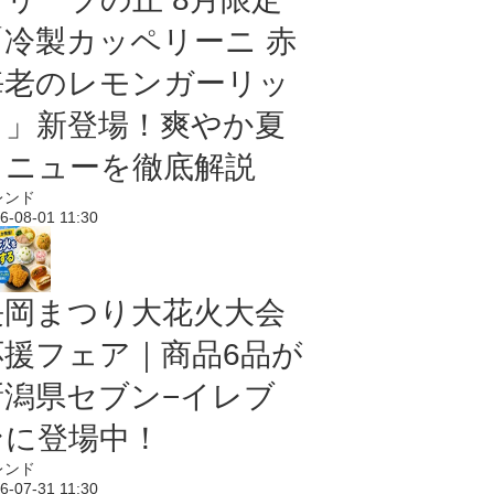
「冷製カッペリーニ 赤
海老のレモンガーリッ
ク」新登場！爽やか夏
メニューを徹底解説
レンド
6-08-01 11:30
長岡まつり大花火大会
応援フェア｜商品6品が
新潟県セブン−イレブ
ンに登場中！
レンド
6-07-31 11:30