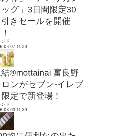
ドッグ」3日間限定30
円引きセールを開催
中！
レンド
6-08-07 11:30
結®mottainai 富良野
メロンがセブン‐イレブ
ン限定で新登場！
レンド
6-08-03 11:30
100均に便利なの出た