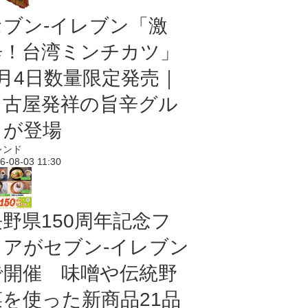
セブン-イレブン「激
辛！台湾ミンチカツ」
8月4日数量限定発売｜
名古屋発祥の旨辛グル
メが登場
レンド
6-08-03 11:30
長野県150周年記念フ
ェアがセブン-イレブン
で開催 味噌や伝統野
菜を使った新商品21品