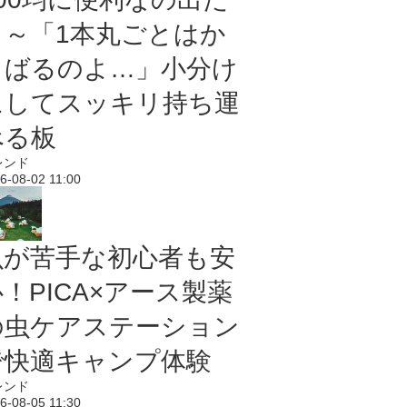
よ～「1本丸ごとはか
さばるのよ…」小分け
にしてスッキリ持ち運
べる板
レンド
6-08-02 11:00
虫が苦手な初心者も安
！PICA×アース製薬
の虫ケアステーション
で快適キャンプ体験
レンド
6-08-05 11:30