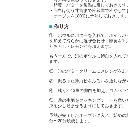
・卵黄・バターを常温に戻しておきます
・卵白は使う寸前まで冷蔵庫で冷やして
・オーブンを180℃に予熱しておきます
作り方
① ボウルにバターを入れて、ホイッパ
を加えて滑らかに混ぜ合わせ、卵黄を1
りおろし・レモン汁を加えます。
もう一方で、別のボウルに卵白を入れて
ます。
② ①のバタークリームにメレンゲを1
③ 振るった薄力粉をふるいを通しなが
④ 残り2／3量の卵白を加え、ゴムベ
⑤ ④の生地をクッキングシートを敷い
央を少し窪ませるようにしておきます。
予熱が完了したオーブンに入れ、始めの約1
分〜20分焼成します。