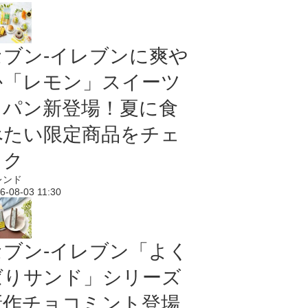
セブン‐イレブンに爽や
か「レモン」スイーツ
＆パン新登場！夏に食
べたい限定商品をチェ
ック
レンド
6-08-03 11:30
セブン‐イレブン「よく
ばりサンド」シリーズ
新作チョコミント登場