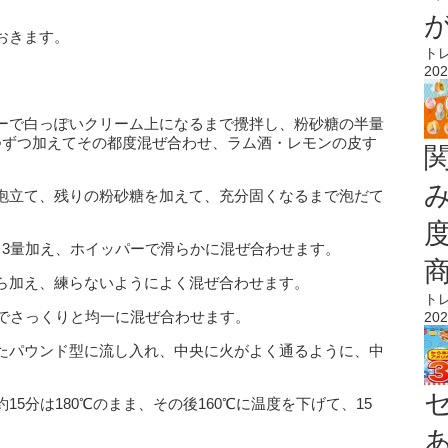
。
おきます。
ト
。
202
ーで白っぽいクリーム上になるまで攪拌し、粉砂糖の半量
つずつ加えてその都度混ぜ合わせ、ラム酒・レモンの皮す
泡立て、残りの粉砂糖を加えて、充分固くなるまで泡だて
／3量加え、ホイッパーで滑らかに混ぜ合わせます。
ら加え、練らないようによく混ぜ合わせます。
ト
ラでさっくりと均一に混ぜ合わせます。
202
たパウンド型に流し入れ、中央に火がよく通るように、中
5分は180℃のまま、その後160℃に温度を下げて、15