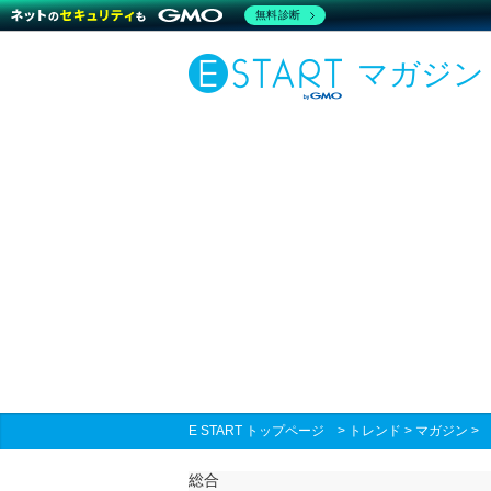
無料診断
マガジン
E START トップページ
>
トレンド
>
マガジン
総合