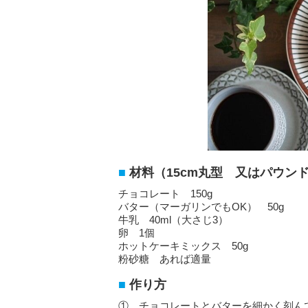
材料（15cm丸型 又はパウンド
チョコレート 150g
バター（マーガリンでもOK） 50g
牛乳 40ml（大さじ3）
卵 1個
ホットケーキミックス 50g
粉砂糖 あれば適量
作り方
① チョコレートとバターを細かく刻ん