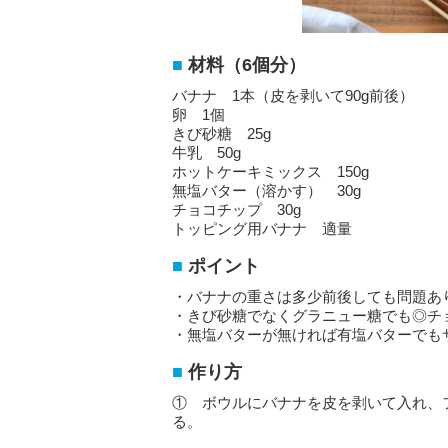
材料（6個分）
バナナ 1本（皮を剥いて90g前後）
卵 1個
きび砂糖 25g
牛乳 50g
ホットケーキミックス 150g
無塩バター（溶かす） 30g
チョコチップ 30g
トッピング用バナナ 適量
ポイント
・バナナの重さは多少前後しても問題あ
・きび砂糖でなくグラニュー糖でも◎チ
・無塩バターが無ければ有塩バターでも
作り方
① ボウルにバナナを皮を剥いて入れ、
る。