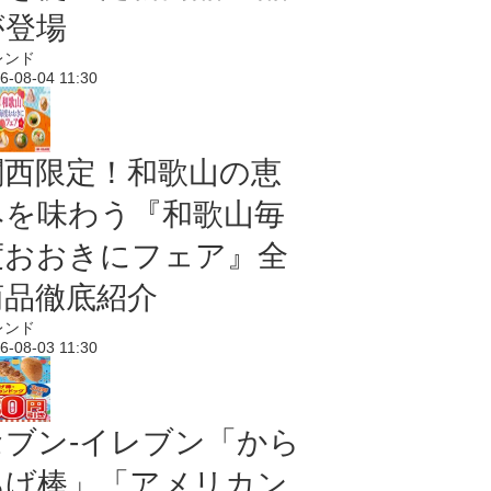
が登場
レンド
6-08-04 11:30
関西限定！和歌山の恵
みを味わう『和歌山毎
度おおきにフェア』全
商品徹底紹介
レンド
6-08-03 11:30
セブン‐イレブン「から
あげ棒」「アメリカン