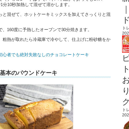
で1分10秒加熱して混ぜて溶かします。
っと混ぜて、ホットケーキミックスを加えてさっくりと混
ト
、160度に予熱したオーブンで30分焼きます。
202
、粗熱が取れたら冷蔵庫で冷やして、仕上げに粉砂糖をか
初心者でも絶対失敗なしのチョコレートケーキ
ト
基本のパウンドケーキ
ト
202