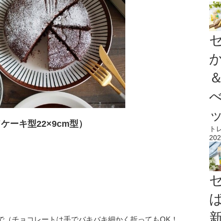
ケーキ型22×9cm型）
ト
202
で（チョコレートは手でバキバキ細かく折ってもOK！