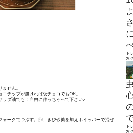
ト
202
りません。
心
ョコチップが無ければ板チョコでもOK。
サラダ油でも！自由に作っちゃって下さい♪
フォークでつぶす。卵、きび砂糖を加えホイッパーで混ぜ
ト
202