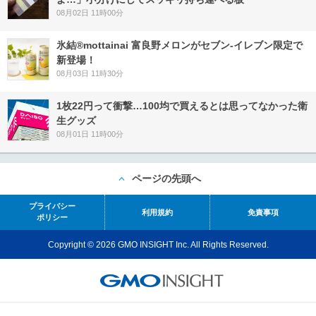
08月02日 11時00分
氷結®mottainai 富良野メロンがセブン‐イレブン限定で
新登場！
08月03日 11時30分
1枚22円って衝撃…100均で買えるとは思ってなかった衛
生グッズ
08月01日 11時00分
ページの先頭へ
プライバシー
利用規約
免責事項
ポリシー
Copyright © 2026 GMO INSIGHT Inc. All Rights Reserved.