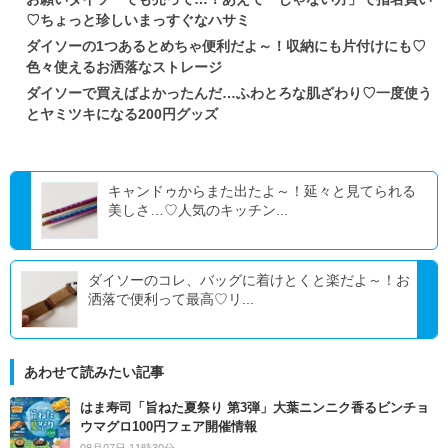
♡ちょっと珍しいまっすぐなハサミ
ダイソーの1つあるとめちゃ便利だよ～！収納にも片付けにも♡
色々使えるお洒落なストレージ
ダイソーで買えばよかったんだ…ふわとろな肌ざわり♡一度使う
とヤミツキになる200円グッズ
キャンドゥからまた出たよ～！延々と見てられる
美しさ…♡人気のキッチン...
ダイソーのコレ、バッグに着けとくと楽だよ～！お
洒落で便利って最高♡リ...
あわせて読みたい記事
はま寿司「旨ねた夏祭り 第3弾」大葉ニンニク香るビンチョ
ウマグロ100円フェア開催情報