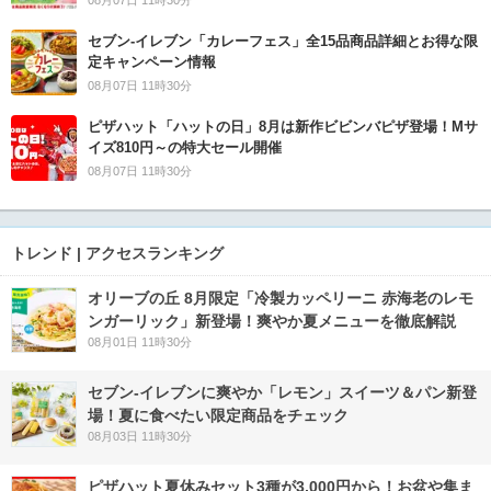
08月07日 11時30分
セブン‐イレブン「カレーフェス」全15品商品詳細とお得な限
定キャンペーン情報
08月07日 11時30分
ピザハット「ハットの日」8月は新作ビビンバピザ登場！Mサ
イズ810円～の特大セール開催
08月07日 11時30分
トレンド | アクセスランキング
オリーブの丘 8月限定「冷製カッペリーニ 赤海老のレモ
ンガーリック」新登場！爽やか夏メニューを徹底解説
08月01日 11時30分
セブン‐イレブンに爽やか「レモン」スイーツ＆パン新登
場！夏に食べたい限定商品をチェック
08月03日 11時30分
ピザハット夏休みセット3種が3,000円から！お盆や集ま