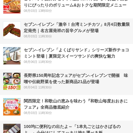
りにぴったりのボリューム&おトクな期間限定メニュー
08月03日 13時00分
セブン-イレブン「激辛！台湾ミンチカツ」8月4日数量限
定発売｜名古屋発祥の旨辛グルメが登場
08月03日 11時30分
セブン‐イレブン「よくばりサンド」シリーズ新作チョコ
ミント登場｜夏限定スイーツサンドの爽快な魅力
08月06日 11時30分
長野県150周年記念フェアがセブン-イレブンで開催 味
噌や伝統野菜を使った新商品21品が登場
08月04日 11時30分
関西限定！和歌山の恵みを味わう『和歌山毎度おおきに
フェア』全商品徹底紹介
08月03日 11時30分
100均に便利なの出たよ～「1本丸ごとはかさばるの
よ…」小分けにしてスッキリ持ち運べる板