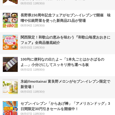
08月03日 11時30分
長野県150周年記念フェアがセブン-イレブンで開催 味
噌や伝統野菜を使った新商品21品が登場
08月04日 11時30分
関西限定！和歌山の恵みを味わう『和歌山毎度おおきに
フェア』全商品徹底紹介
08月03日 11時30分
100均に便利なの出たよ～「1本丸ごとはかさばるの
よ…」小分けにしてスッキリ持ち運べる板
08月02日 11時00分
氷結®mottainai 富良野メロンがセブン‐イレブン限定で
新登場！
08月03日 11時30分
セブン‐イレブン「からあげ棒」「アメリカンドッグ」3
日間限定30円引きセールを開催中！
08月07日 11時30分