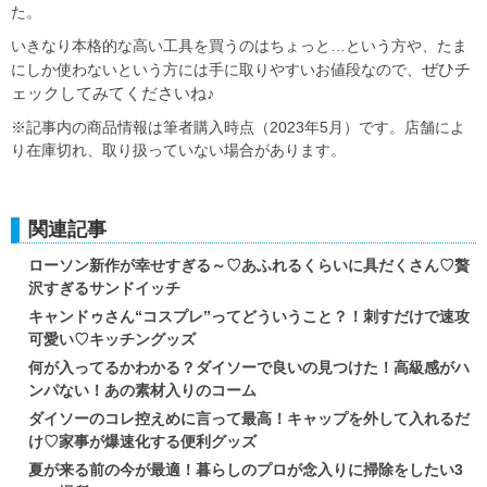
た。
いきなり本格的な高い工具を買うのはちょっと…という方や、たま
ぜひチ
にしか使わないという方には手に取りやすいお値段なので、
ェックしてみてくださいね♪
※記事内の商品情報は筆者購入時点（2023年5月）です。店舗によ
り在庫切れ、取り扱っていない場合があります。
関連記事
ローソン新作が幸せすぎる～♡あふれるくらいに具だくさん♡贅
沢すぎるサンドイッチ
キャンドゥさん“コスプレ”ってどういうこと？！刺すだけで速攻
可愛い♡キッチングッズ
何が入ってるかわかる？ダイソーで良いの見つけた！高級感がハ
ンパない！あの素材入りのコーム
ダイソーのコレ控えめに言って最高！キャップを外して入れるだ
け♡家事が爆速化する便利グッズ
夏が来る前の今が最適！暮らしのプロが念入りに掃除をしたい3