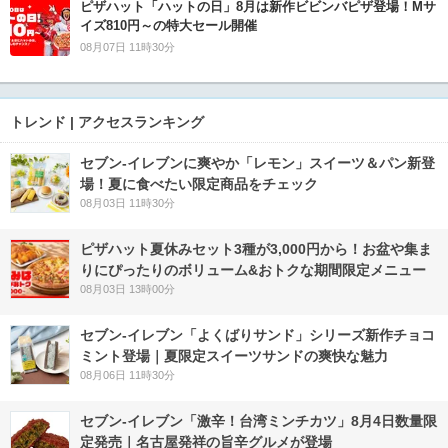
ピザハット「ハットの日」8月は新作ビビンバピザ登場！Mサ
イズ810円～の特大セール開催
08月07日 11時30分
トレンド | アクセスランキング
セブン‐イレブンに爽やか「レモン」スイーツ＆パン新登
場！夏に食べたい限定商品をチェック
08月03日 11時30分
ピザハット夏休みセット3種が3,000円から！お盆や集ま
りにぴったりのボリューム&おトクな期間限定メニュー
08月03日 13時00分
セブン‐イレブン「よくばりサンド」シリーズ新作チョコ
ミント登場｜夏限定スイーツサンドの爽快な魅力
08月06日 11時30分
セブン-イレブン「激辛！台湾ミンチカツ」8月4日数量限
定発売｜名古屋発祥の旨辛グルメが登場