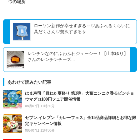
つの場所
ローソン新作が幸せすぎる～♡あふれるくらいに
具だくさん♡贅沢すぎるサ...
レンチンなのにふわふわジューシー！【山本ゆり】
さんのレンチンチーズ...
あわせて読みたい記事
はま寿司「旨ねた夏祭り 第3弾」大葉ニンニク香るビンチョ
ウマグロ100円フェア開催情報
08月07日 11時30分
セブン‐イレブン「カレーフェス」全15品商品詳細とお得な限
定キャンペーン情報
08月07日 11時30分