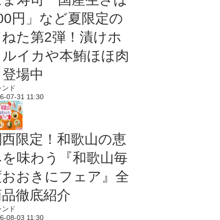
100円」など夏限定の
旨ねた第2弾！漬けホ
タルイカや本鮪ほほ肉
も登場中
レンド
6-07-31 11:30
関西限定！和歌山の恵
みを味わう『和歌山毎
度おおきにフェア』全
商品徹底紹介
レンド
6-08-03 11:30