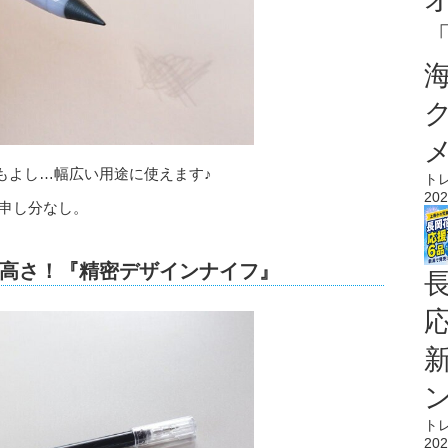
もよし…幅広い用途に使えます♪
ト
202
も申し分なし。
高さ！『精密デザインナイフ』
ト
202