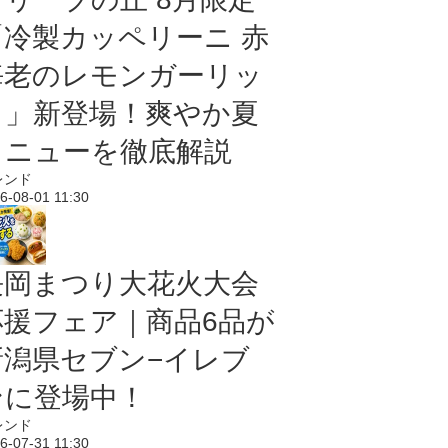
「冷製カッペリーニ 赤
海老のレモンガーリッ
ク」新登場！爽やか夏
メニューを徹底解説
レンド
6-08-01 11:30
長岡まつり大花火大会
応援フェア｜商品6品が
新潟県セブン−イレブ
ンに登場中！
レンド
6-07-31 11:30