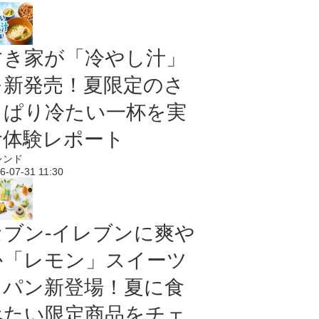
すき家が「冷やし汁」
を新発売！夏限定のさ
っぱり冷たい一杯を実
食体験レポート
レンド
6-07-31 11:30
セブン‐イレブンに爽や
か「レモン」スイーツ
＆パン新登場！夏に食
べたい限定商品をチェ