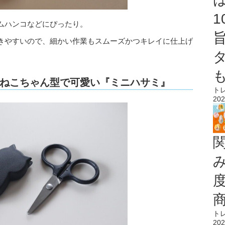
ムハンコなどにぴったり。
きやすいので、細かい作業もスムーズかつキレイに仕上げ
ねこちゃん型で可愛い『ミニハサミ』
ト
202
ト
202