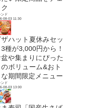
ック
レンド
6-08-03 11:30
ピザハット夏休みセッ
3種が3,000円から！
お盆や集まりにぴった
りのボリューム&おト
クな期間限定メニュー
レンド
6-08-03 13:00
はま寿司「国産生さば