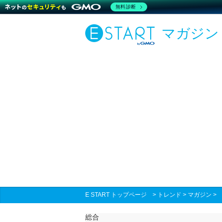
無料診断
マガジン
E START トップページ
>
トレンド
>
マガジン
総合