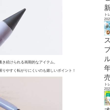
ト
202
ル
書き続けられる画期的なアイテム。
握りやすく転がりにくいのも嬉しいポイント！
ト
202