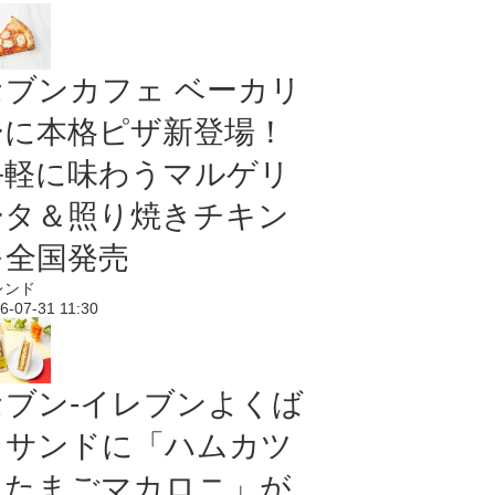
セブンカフェ ベーカリ
ーに本格ピザ新登場！
手軽に味わうマルゲリ
ータ＆照り焼きチキン
を全国発売
レンド
6-07-31 11:30
セブン‐イレブンよくば
りサンドに「ハムカツ
＆たまごマカロニ」が