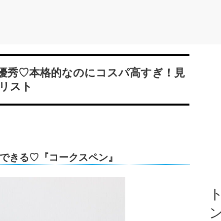
優秀♡本格的なのにコスパ高すぎ！見
リスト
できる♡『コークスペン』
ト