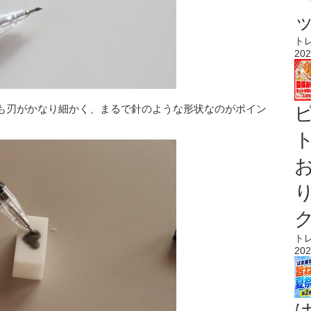
ト
202
も刃がかなり細かく、まるで針のような形状なのがポイン
ト
ト
202