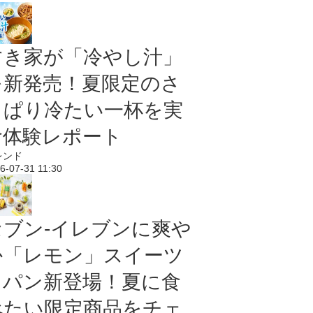
すき家が「冷やし汁」
を新発売！夏限定のさ
っぱり冷たい一杯を実
食体験レポート
レンド
6-07-31 11:30
セブン‐イレブンに爽や
か「レモン」スイーツ
＆パン新登場！夏に食
べたい限定商品をチェ