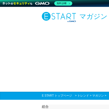
無料診断
マガジン
E START トップページ
>
トレンド
>
マガジン
総合