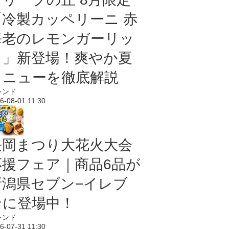
「冷製カッペリーニ 赤
海老のレモンガーリッ
ク」新登場！爽やか夏
メニューを徹底解説
レンド
6-08-01 11:30
長岡まつり大花火大会
応援フェア｜商品6品が
新潟県セブン−イレブ
ンに登場中！
レンド
6-07-31 11:30