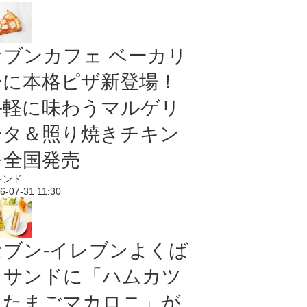
セブンカフェ ベーカリ
ーに本格ピザ新登場！
手軽に味わうマルゲリ
ータ＆照り焼きチキン
を全国発売
レンド
6-07-31 11:30
セブン‐イレブンよくば
りサンドに「ハムカツ
＆たまごマカロニ」が