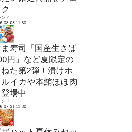
ック
レンド
6-08-03 11:30
はま寿司「国産生さば
100円」など夏限定の
旨ねた第2弾！漬けホ
タルイカや本鮪ほほ肉
も登場中
レンド
6-07-31 11:30
ピザハット夏休みセッ