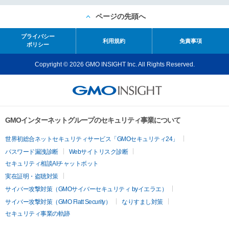
ページの先頭へ
プライバシー
利用規約
免責事項
ポリシー
Copyright © 2026 GMO INSIGHT Inc. All Rights Reserved.
GMOインターネットグループのセキュリティ事業について
世界初総合ネットセキュリティサービス「GMOセキュリティ24」
パスワード漏洩診断
Webサイトリスク診断
セキュリティ相談AIチャットボット
実在証明・盗聴対策
サイバー攻撃対策（GMOサイバーセキュリティ byイエラエ）
サイバー攻撃対策（GMO Flatt Security）
なりすまし対策
セキュリティ事業の軌跡