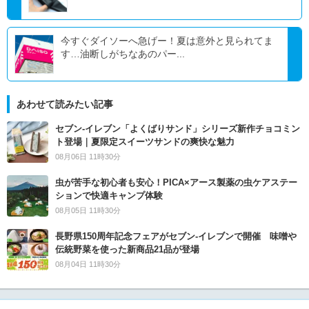
今すぐダイソーへ急げー！夏は意外と見られてま
す…油断しがちなあのパー...
あわせて読みたい記事
セブン‐イレブン「よくばりサンド」シリーズ新作チョコミン
ト登場｜夏限定スイーツサンドの爽快な魅力
08月06日 11時30分
虫が苦手な初心者も安心！PICA×アース製薬の虫ケアステー
ションで快適キャンプ体験
08月05日 11時30分
長野県150周年記念フェアがセブン-イレブンで開催 味噌や
伝統野菜を使った新商品21品が登場
08月04日 11時30分