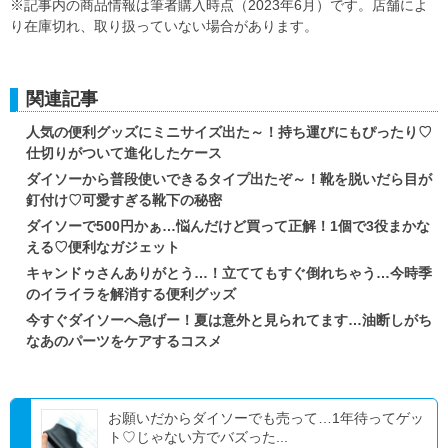
※記事内の商品情報は筆者購入時点（2023年6月）です。店舗によ
り在庫切れ、取り扱っていない場合があります。
関連記事
人気の便利グッズにミニサイズ出た～！持ち運びにもぴったり♡
仕切りがついて進化したケース
ダイソーから普段使いできるタイプ出たぞ～！靴を脱いだら目が
釘付け♡可愛すぎる靴下の秘密
ダイソーで500円かぁ…悩んだけど買って正解！1個で3役まかな
える♡便利なガジェット
キャンドゥさんありがとう…！立ててもすぐ倒れちゃう…今時季
のイライラを解消する便利グッズ
今すぐダイソーへ急げー！夏は意外と見られてます…油断しがち
なあのパーツをケアするコスメ
お願いだからダイソーでも売って…1年待ってゲッ
ト♡じゃない方でバズった...