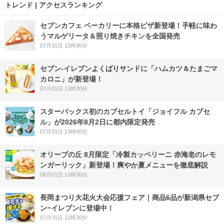
トレンド | アクセスランキング
セブンカフェ ベーカリーに本格ピザ新登場！手軽に味わ
うマルゲリータ＆照り焼きチキンを全国発売
07月31日 11時30分
セブン‐イレブンよくばりサンドに「ハムカツ＆たまごマ
カロニ」が新登場！
07月31日 11時30分
スターバックス初のカプセルトイ「ジョイフル カプセ
ル」が2026年8月2日に都内限定発売
07月31日 13時00分
オリーブの丘 8月限定「冷製カッペリーニ 赤海老のレモ
ンガーリック」新登場！爽やか夏メニューを徹底解説
08月01日 11時30分
長岡まつり大花火大会応援フェア｜商品6品が新潟県セブ
ン−イレブンに登場中！
07月31日 11時30分