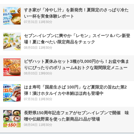
すき家が「冷やし汁」を新発売！夏限定のさっぱり冷た
い一杯を実食体験レポート
07月31日 11時30分
セブン‐イレブンに爽やか「レモン」スイーツ＆パン新登
場！夏に食べたい限定商品をチェック
08月03日 11時30分
ピザハット夏休みセット3種が3,000円から！お盆や集ま
りにぴったりのボリューム&おトクな期間限定メニュー
08月03日 13時00分
はま寿司「国産生さば 100円」など夏限定の旨ねた第2
弾！漬けホタルイカや本鮪ほほ肉も登場中
07月31日 11時30分
長野県150周年記念フェアがセブン-イレブンで開催 味
噌や伝統野菜を使った新商品21品が登場
08月04日 11時30分