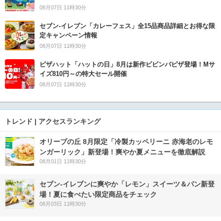
08月07日 11時30分
セブン‐イレブン「カレーフェス」全15品商品詳細とお得な限
定キャンペーン情報
08月07日 11時30分
ピザハット「ハットの日」8月は新作ビビンバピザ登場！Mサ
イズ810円～の特大セール開催
08月07日 11時30分
トレンド | アクセスランキング
オリーブの丘 8月限定「冷製カッペリーニ 赤海老のレモ
ンガーリック」新登場！爽やか夏メニューを徹底解説
08月01日 11時30分
セブン‐イレブンに爽やか「レモン」スイーツ＆パン新登
場！夏に食べたい限定商品をチェック
08月03日 11時30分