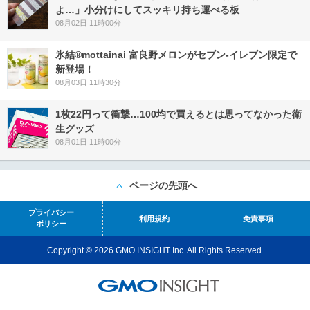
よ…」小分けにしてスッキリ持ち運べる板
08月02日 11時00分
氷結®mottainai 富良野メロンがセブン‐イレブン限定で
新登場！
08月03日 11時30分
1枚22円って衝撃…100均で買えるとは思ってなかった衛
生グッズ
08月01日 11時00分
ページの先頭へ
プライバシー
利用規約
免責事項
ポリシー
Copyright © 2026 GMO INSIGHT Inc. All Rights Reserved.