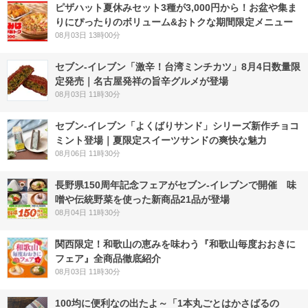
ピザハット夏休みセット3種が3,000円から！お盆や集ま
りにぴったりのボリューム&おトクな期間限定メニュー
08月03日 13時00分
セブン-イレブン「激辛！台湾ミンチカツ」8月4日数量限
定発売｜名古屋発祥の旨辛グルメが登場
08月03日 11時30分
セブン‐イレブン「よくばりサンド」シリーズ新作チョコ
ミント登場｜夏限定スイーツサンドの爽快な魅力
08月06日 11時30分
長野県150周年記念フェアがセブン-イレブンで開催 味
噌や伝統野菜を使った新商品21品が登場
08月04日 11時30分
関西限定！和歌山の恵みを味わう『和歌山毎度おおきに
フェア』全商品徹底紹介
08月03日 11時30分
100均に便利なの出たよ～「1本丸ごとはかさばるの