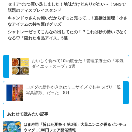
セリアで3つ買い足しました！地味だけどありがたい～！SNSで
話題のディスプレイスタンド
キャンドゥさんお願いだからずっと売って…！直接は無理！小さ
なアイテムの持ち運びグッズ
シャトレーゼってこんなの出してたの！？これは秒の勢いでなく
なる♡「隠れた名品アイス」5選
おいしく食べて10kg痩せた！管理栄養士の「本気
ダイエットスープ」3選
コメダの新作かき氷はミニサイズでもやっぱり「逆
写真詐欺」だった！8月...
あわせて読みたい記事
はま寿司「旨ねた夏祭り 第3弾」大葉ニンニク香るビンチョ
ウマグロ100円フェア開催情報