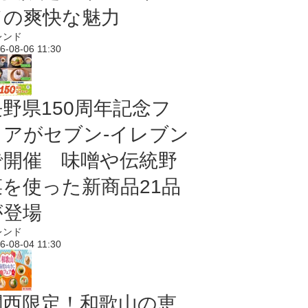
ドの爽快な魅力
レンド
6-08-06 11:30
長野県150周年記念フ
ェアがセブン-イレブン
で開催 味噌や伝統野
菜を使った新商品21品
が登場
レンド
6-08-04 11:30
関西限定！和歌山の恵