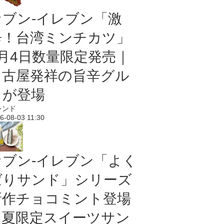
セブン-イレブン「激
辛！台湾ミンチカツ」
8月4日数量限定発売｜
名古屋発祥の旨辛グル
メが登場
レンド
6-08-03 11:30
セブン‐イレブン「よく
ばりサンド」シリーズ
新作チョコミント登場
｜夏限定スイーツサン