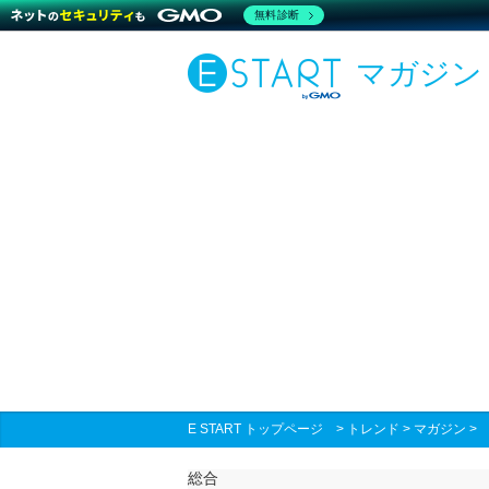
無料診断
マガジン
E START トップページ
>
トレンド
>
マガジン
総合