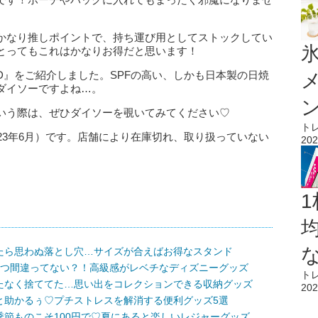
かなり推しポイントで、持ち運び用としてストックしてい
氷
とってもこれはかなりお得だと思います！
D』をご紹介しました。SPFの高い、しかも日本製の日焼
ダイソーですよね…。
いう際は、ぜひダイソーを覗いてみてください♡
ト
23年6月）です。店舗により在庫切れ、取り扱っていない
202
1
たら思わぬ落とし穴…サイズが合えばお得なスタンド
1つ間違ってない？！高級感がレベチなディズニーグッズ
ト
たなく捨ててた…思い出をコレクションできる収納グッズ
202
と助かるぅ♡プチストレスを解消する便利グッズ5選
節ものこそ100円で♡夏にあると楽しいレジャーグッズ