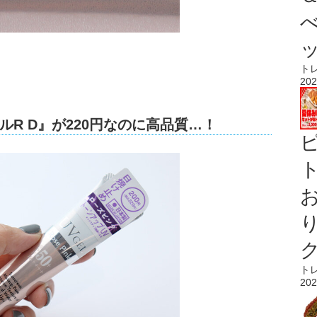
ト
202
R D』が220円なのに高品質…！
ト
ト
202