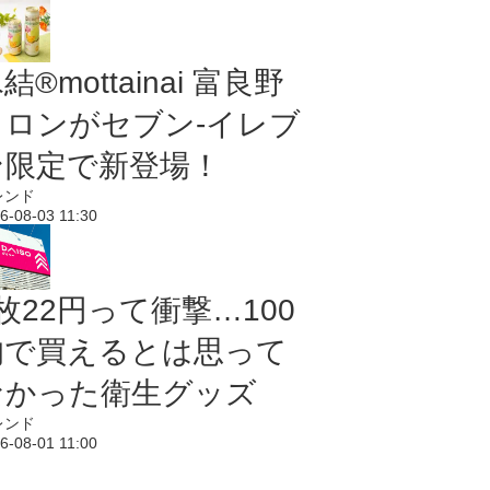
結®mottainai 富良野
メロンがセブン‐イレブ
ン限定で新登場！
レンド
6-08-03 11:30
枚22円って衝撃…100
均で買えるとは思って
なかった衛生グッズ
レンド
6-08-01 11:00