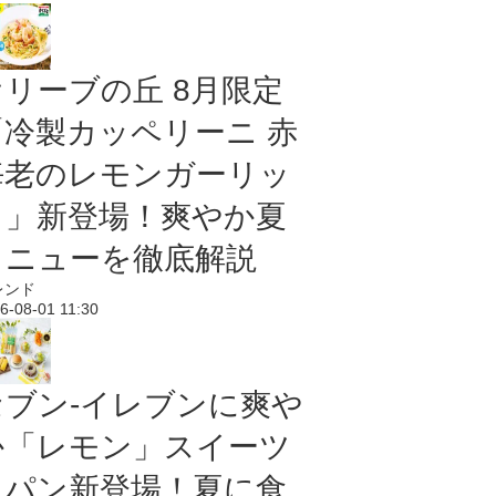
オリーブの丘 8月限定
「冷製カッペリーニ 赤
海老のレモンガーリッ
ク」新登場！爽やか夏
メニューを徹底解説
レンド
6-08-01 11:30
セブン‐イレブンに爽や
か「レモン」スイーツ
＆パン新登場！夏に食