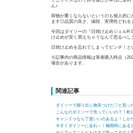
ん♪
荷物が重くならないというのも個人的に
ます◎品質の良さ、値段、実用性どれを
今回はダイソーの『日焼け止めジェルR 
け止めが安く買えちゃうなんて恐るべし
日焼け止めを忘れてしまってピンチ！と
※記事内の商品情報は筆者購入時点（20
場合があります。
関連記事
ダイソーで掘り出し物見つけた♡と思っ
こんなのダイソーで売っていいの？！桁
キャンドゥなら丁度いいのあるよ！しか
今すぐダイソーに走れ～！梅雨時にある
セリアってこんなものまで売ってるの？季