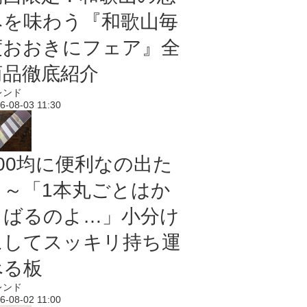
みを味わう『和歌山毎
度おおきにフェア』全
商品徹底紹介
レンド
6-08-03 11:30
100均に便利なの出た
よ～「1本丸ごとはか
さばるのよ…」小分け
にしてスッキリ持ち運
べる板
レンド
6-08-02 11:00