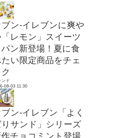
セブン‐イレブンに爽や
か「レモン」スイーツ
＆パン新登場！夏に食
べたい限定商品をチェ
ック
レンド
6-08-03 11:30
セブン‐イレブン「よく
ばりサンド」シリーズ
新作チョコミント登場