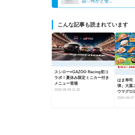
品♡何かと使...
こんな記事も読まれています
スシロー×GAZOO Racing初コ
ラボ！夏休み限定ミニカー付き
はま寿司
メニュー登場
弾」大葉
2026-08-08 11:30
ウマグロ1
2026-08-07 