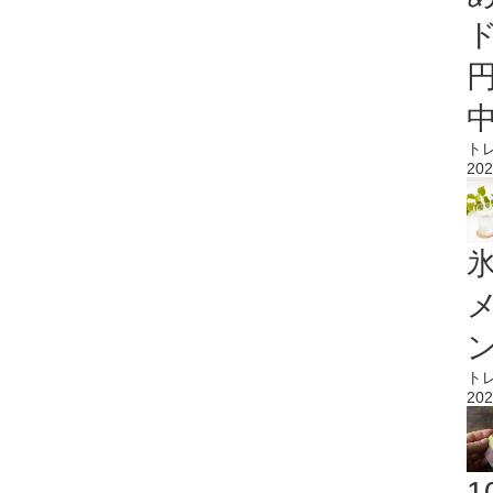
ト
202
氷
ト
202