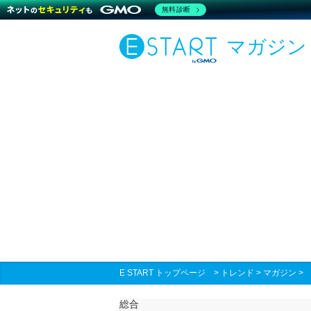
無料診断
マガジン
E START トップページ
>
トレンド
>
マガジン
総合