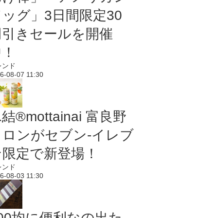
ドッグ」3日間限定30
円引きセールを開催
中！
レンド
6-08-07 11:30
結®mottainai 富良野
メロンがセブン‐イレブ
ン限定で新登場！
レンド
6-08-03 11:30
100均に便利なの出た