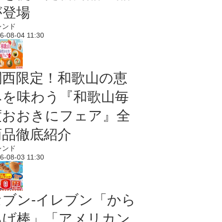
が登場
レンド
6-08-04 11:30
関西限定！和歌山の恵
みを味わう『和歌山毎
度おおきにフェア』全
商品徹底紹介
レンド
6-08-03 11:30
セブン‐イレブン「から
あげ棒」「アメリカン