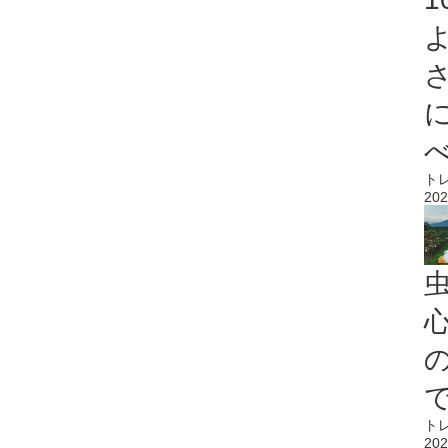
ト
202
心
ト
202