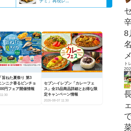
ヂミ」再現レ...
ト
202
「旨ねた夏祭り 第3
ニンニク香るビンチョ
セブン‐イレブン「カレーフェ
00円フェア開催情報
ス」全15品商品詳細とお得な限
定キャンペーン情報
11:30
2026-08-07 11:30