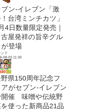
セブン-イレブン「激
辛！台湾ミンチカツ」
8月4日数量限定発売｜
名古屋発祥の旨辛グル
メが登場
レンド
6-08-03 11:30
長野県150周年記念フ
ェアがセブン-イレブン
で開催 味噌や伝統野
菜を使った新商品21品