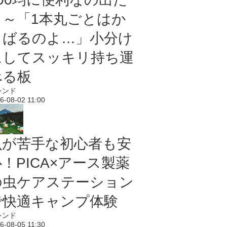
よ～「1本丸ごとはか
さばるのよ…」小分け
にしてスッキリ持ち運
べる板
レンド
6-08-02 11:00
虫が苦手な初心者も安
！PICA×アース製薬
の虫ケアステーション
で快適キャンプ体験
レンド
6-08-05 11:30