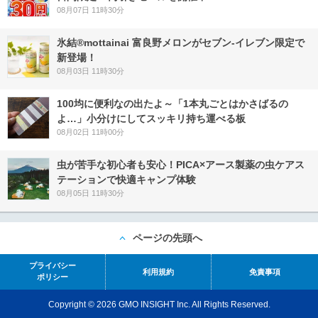
08月07日 11時30分
氷結®mottainai 富良野メロンがセブン‐イレブン限定で
新登場！
08月03日 11時30分
100均に便利なの出たよ～「1本丸ごとはかさばるの
よ…」小分けにしてスッキリ持ち運べる板
08月02日 11時00分
虫が苦手な初心者も安心！PICA×アース製薬の虫ケアス
テーションで快適キャンプ体験
08月05日 11時30分
ページの先頭へ
プライバシー
利用規約
免責事項
ポリシー
Copyright © 2026 GMO INSIGHT Inc. All Rights Reserved.