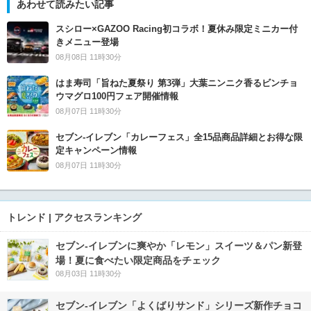
あわせて読みたい記事
スシロー×GAZOO Racing初コラボ！夏休み限定ミニカー付
きメニュー登場
08月08日 11時30分
はま寿司「旨ねた夏祭り 第3弾」大葉ニンニク香るビンチョ
ウマグロ100円フェア開催情報
08月07日 11時30分
セブン‐イレブン「カレーフェス」全15品商品詳細とお得な限
定キャンペーン情報
08月07日 11時30分
トレンド | アクセスランキング
セブン‐イレブンに爽やか「レモン」スイーツ＆パン新登
場！夏に食べたい限定商品をチェック
08月03日 11時30分
セブン‐イレブン「よくばりサンド」シリーズ新作チョコ