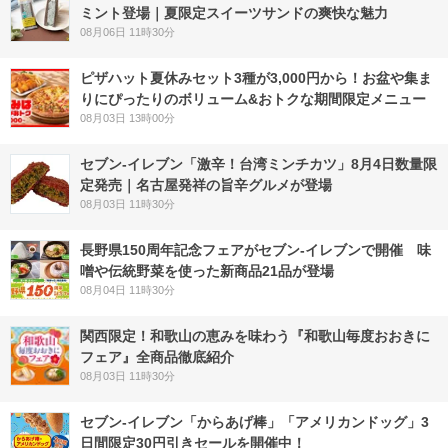
ミント登場｜夏限定スイーツサンドの爽快な魅力
08月06日 11時30分
ピザハット夏休みセット3種が3,000円から！お盆や集ま
りにぴったりのボリューム&おトクな期間限定メニュー
08月03日 13時00分
セブン-イレブン「激辛！台湾ミンチカツ」8月4日数量限
定発売｜名古屋発祥の旨辛グルメが登場
08月03日 11時30分
長野県150周年記念フェアがセブン-イレブンで開催 味
噌や伝統野菜を使った新商品21品が登場
08月04日 11時30分
関西限定！和歌山の恵みを味わう『和歌山毎度おおきに
フェア』全商品徹底紹介
08月03日 11時30分
セブン‐イレブン「からあげ棒」「アメリカンドッグ」3
日間限定30円引きセールを開催中！