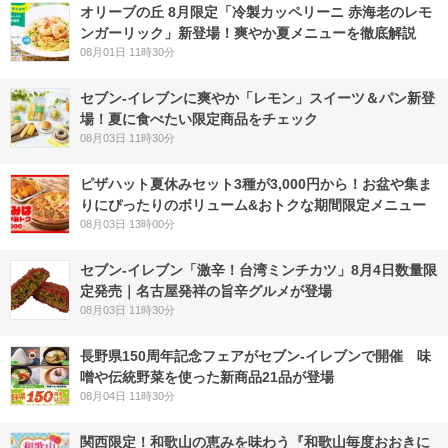
オリーブの丘 8月限定「冷製カッペリーニ 赤海老のレモ
ンガーリック」新登場！爽やか夏メニューを徹底解説
08月01日 11時30分
セブン‐イレブンに爽やか「レモン」スイーツ＆パン新登
場！夏に食べたい限定商品をチェック
08月03日 11時30分
ピザハット夏休みセット3種が3,000円から！お盆や集ま
りにぴったりのボリューム&おトクな期間限定メニュー
08月03日 13時00分
セブン-イレブン「激辛！台湾ミンチカツ」8月4日数量限
定発売｜名古屋発祥の旨辛グルメが登場
08月03日 11時30分
長野県150周年記念フェアがセブン-イレブンで開催 味
噌や伝統野菜を使った新商品21品が登場
08月04日 11時30分
関西限定！和歌山の恵みを味わう『和歌山毎度おおきに