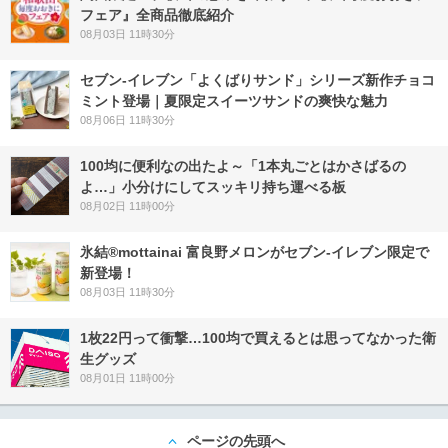
フェア』全商品徹底紹介
08月03日 11時30分
セブン‐イレブン「よくばりサンド」シリーズ新作チョコ
ミント登場｜夏限定スイーツサンドの爽快な魅力
08月06日 11時30分
100均に便利なの出たよ～「1本丸ごとはかさばるの
よ…」小分けにしてスッキリ持ち運べる板
08月02日 11時00分
氷結®mottainai 富良野メロンがセブン‐イレブン限定で
新登場！
08月03日 11時30分
1枚22円って衝撃…100均で買えるとは思ってなかった衛
生グッズ
08月01日 11時00分
ページの先頭へ