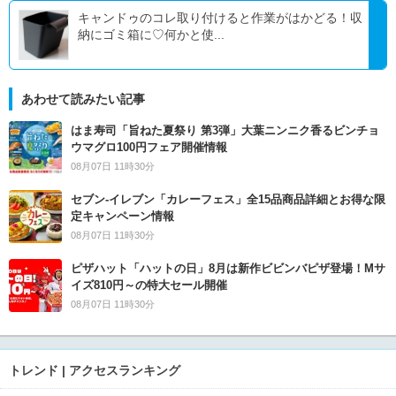
キャンドゥのコレ取り付けると作業がはかどる！収
納にゴミ箱に♡何かと使...
あわせて読みたい記事
はま寿司「旨ねた夏祭り 第3弾」大葉ニンニク香るビンチョ
ウマグロ100円フェア開催情報
08月07日 11時30分
セブン‐イレブン「カレーフェス」全15品商品詳細とお得な限
定キャンペーン情報
08月07日 11時30分
ピザハット「ハットの日」8月は新作ビビンバピザ登場！Mサ
イズ810円～の特大セール開催
08月07日 11時30分
トレンド | アクセスランキング