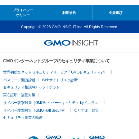
プライバシー
利用規約
免責事項
ポリシー
Copyright © 2026 GMO INSIGHT Inc. All Rights Reserved.
GMOインターネットグループのセキュリティ事業について
世界初総合ネットセキュリティサービス「GMOセキュリティ24」
パスワード漏洩診断
Webサイトリスク診断
セキュリティ相談AIチャットボット
実在証明・盗聴対策
サイバー攻撃対策（GMOサイバーセキュリティ byイエラエ）
サイバー攻撃対策（GMO Flatt Security）
なりすまし対策
セキュリティ事業の軌跡