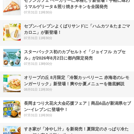
セブンカフェ ベーカリーに本格ピザ新登場！手軽に味わ
うマルゲリータ＆照り焼きチキンを全国発売
07月31日 11時30分
セブン‐イレブンよくばりサンドに「ハムカツ＆たまごマ
カロニ」が新登場！
07月31日 11時30分
スターバックス初のカプセルトイ「ジョイフル カプセ
ル」が2026年8月2日に都内限定発売
07月31日 13時00分
オリーブの丘 8月限定「冷製カッペリーニ 赤海老のレモ
ンガーリック」新登場！爽やか夏メニューを徹底解説
08月01日 11時30分
長岡まつり大花火大会応援フェア｜商品6品が新潟県セブ
ン−イレブンに登場中！
07月31日 11時30分
すき家が「冷やし汁」を新発売！夏限定のさっぱり冷た