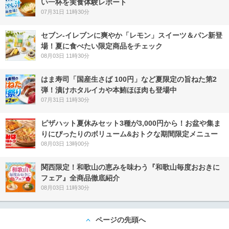
い一杯を実食体験レポート
07月31日 11時30分
セブン‐イレブンに爽やか「レモン」スイーツ＆パン新登
場！夏に食べたい限定商品をチェック
08月03日 11時30分
はま寿司「国産生さば 100円」など夏限定の旨ねた第2
弾！漬けホタルイカや本鮪ほほ肉も登場中
07月31日 11時30分
ピザハット夏休みセット3種が3,000円から！お盆や集ま
りにぴったりのボリューム&おトクな期間限定メニュー
08月03日 13時00分
関西限定！和歌山の恵みを味わう『和歌山毎度おおきに
フェア』全商品徹底紹介
08月03日 11時30分
ページの先頭へ