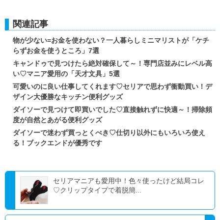
関連記事
物が少ない=お金を使わない？一人暮らしミニマリストが「ケチ
らずお金を使うところ」7選
キャンドゥで見つけたら絶対確保して～！専門店並みにレベル高
い♡マニア愛用の「天才文具」5選
可愛いのに良い仕事してくれます♡セリアで思わず衝動買い！デ
ザイン大優勝なキッチン便利グッズ
ダイソーで見つけて即買いでした♡直接触れずに快適～！掃除頻
度が自然とあがる便利グッズ
ダイソーで迷わず買っとくべき♡仕切り以外にもいろいろ使え
る！ブックエンドが優秀です
セリアマニアも愛用中！色々使ったけど結局コレ
♡クリップタイプで着脱簡...