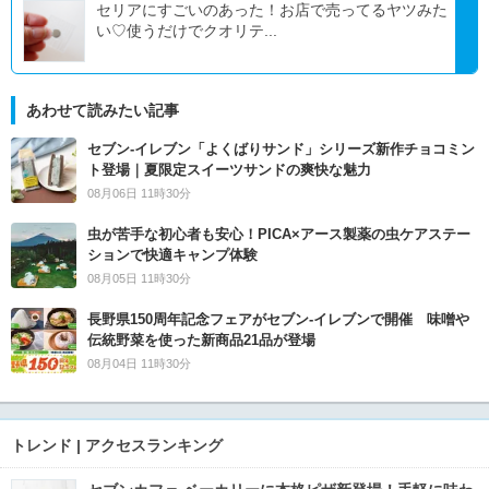
セリアにすごいのあった！お店で売ってるヤツみた
い♡使うだけでクオリテ...
あわせて読みたい記事
セブン‐イレブン「よくばりサンド」シリーズ新作チョコミン
ト登場｜夏限定スイーツサンドの爽快な魅力
08月06日 11時30分
虫が苦手な初心者も安心！PICA×アース製薬の虫ケアステー
ションで快適キャンプ体験
08月05日 11時30分
長野県150周年記念フェアがセブン-イレブンで開催 味噌や
伝統野菜を使った新商品21品が登場
08月04日 11時30分
トレンド | アクセスランキング