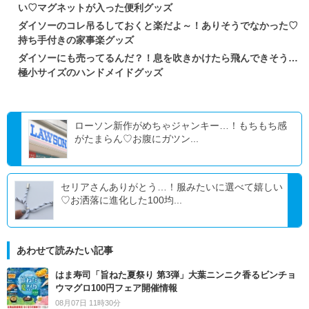
い♡マグネットが入った便利グッズ
ダイソーのコレ吊るしておくと楽だよ～！ありそうでなかった♡
持ち手付きの家事楽グッズ
ダイソーにも売ってるんだ？！息を吹きかけたら飛んできそう…
極小サイズのハンドメイドグッズ
ローソン新作がめちゃジャンキー…！もちもち感
がたまらん♡お腹にガツン...
セリアさんありがとう…！服みたいに選べて嬉しい
♡お洒落に進化した100均...
あわせて読みたい記事
はま寿司「旨ねた夏祭り 第3弾」大葉ニンニク香るビンチョ
ウマグロ100円フェア開催情報
08月07日 11時30分