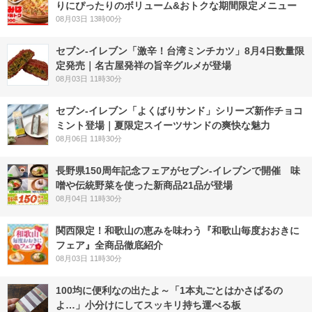
りにぴったりのボリューム&おトクな期間限定メニュー
08月03日 13時00分
セブン-イレブン「激辛！台湾ミンチカツ」8月4日数量限
定発売｜名古屋発祥の旨辛グルメが登場
08月03日 11時30分
セブン‐イレブン「よくばりサンド」シリーズ新作チョコ
ミント登場｜夏限定スイーツサンドの爽快な魅力
08月06日 11時30分
長野県150周年記念フェアがセブン-イレブンで開催 味
噌や伝統野菜を使った新商品21品が登場
08月04日 11時30分
関西限定！和歌山の恵みを味わう『和歌山毎度おおきに
フェア』全商品徹底紹介
08月03日 11時30分
100均に便利なの出たよ～「1本丸ごとはかさばるの
よ…」小分けにしてスッキリ持ち運べる板