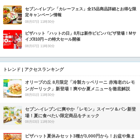
セブン‐イレブン「カレーフェス」全15品商品詳細とお得な限
定キャンペーン情報
08月07日 11時30分
ピザハット「ハットの日」8月は新作ビビンバピザ登場！Mサ
イズ810円～の特大セール開催
08月07日 11時30分
トレンド | アクセスランキング
オリーブの丘 8月限定「冷製カッペリーニ 赤海老のレモ
ンガーリック」新登場！爽やか夏メニューを徹底解説
08月01日 11時30分
セブン‐イレブンに爽やか「レモン」スイーツ＆パン新登
場！夏に食べたい限定商品をチェック
08月03日 11時30分
ピザハット夏休みセット3種が3,000円から！お盆や集ま