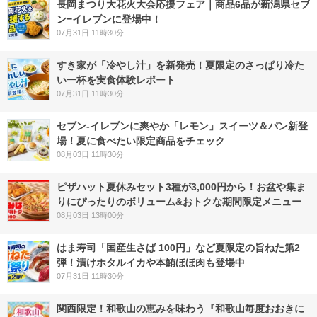
長岡まつり大花火大会応援フェア｜商品6品が新潟県セブ
ン−イレブンに登場中！
07月31日 11時30分
すき家が「冷やし汁」を新発売！夏限定のさっぱり冷た
い一杯を実食体験レポート
07月31日 11時30分
セブン‐イレブンに爽やか「レモン」スイーツ＆パン新登
場！夏に食べたい限定商品をチェック
08月03日 11時30分
ピザハット夏休みセット3種が3,000円から！お盆や集ま
りにぴったりのボリューム&おトクな期間限定メニュー
08月03日 13時00分
はま寿司「国産生さば 100円」など夏限定の旨ねた第2
弾！漬けホタルイカや本鮪ほほ肉も登場中
07月31日 11時30分
関西限定！和歌山の恵みを味わう『和歌山毎度おおきに