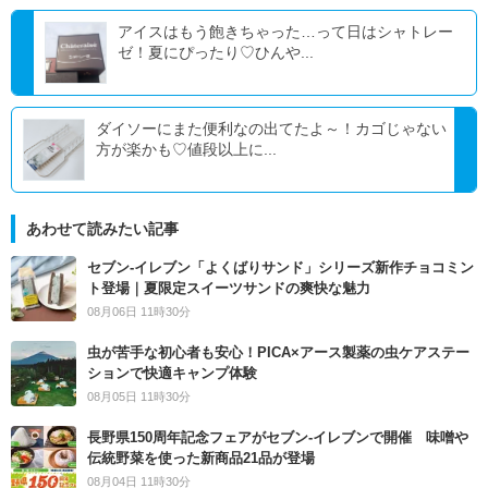
アイスはもう飽きちゃった…って日はシャトレー
ゼ！夏にぴったり♡ひんや...
ダイソーにまた便利なの出てたよ～！カゴじゃない
方が楽かも♡値段以上に...
あわせて読みたい記事
セブン‐イレブン「よくばりサンド」シリーズ新作チョコミン
ト登場｜夏限定スイーツサンドの爽快な魅力
08月06日 11時30分
虫が苦手な初心者も安心！PICA×アース製薬の虫ケアステー
ションで快適キャンプ体験
08月05日 11時30分
長野県150周年記念フェアがセブン-イレブンで開催 味噌や
伝統野菜を使った新商品21品が登場
08月04日 11時30分