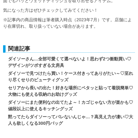
面でもパッとウェットティッシュを取り出せるアイテム。
気になった方はぜひチェックしてみてください！
※記事内の商品情報は筆者購入時点（2023年7月）です。店舗によ
り在庫切れ、取り扱っていない場合があります。
関連記事
ダイソーさん…全部可愛くて選べないよ！思わず2つ衝動買い♡
デザインがツボすぎる文房具
ダイソーで見つけたら買い！ケース付きってありがたい～♡至れ
り尽くせりのビューティグッズ
セリアから長いの出た！好きな場所にペタッと貼って着脱簡単♡
大物にも使える収納のお助けグッズ
ダイソーにまた便利なの出てたよ～！カゴじゃない方が楽かも♡
値段以上に使えるキッチングッズ
黙ってたらダイソーってバレないんじゃ…？高見え力が凄い♡大
人も欲しくなる300円バッグ