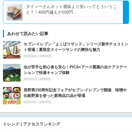
ダイソーさんネット通販より安いってどういうこ
と？！400円越えが100円...
あわせて読みたい記事
セブン‐イレブン「よくばりサンド」シリーズ新作チョコミン
ト登場｜夏限定スイーツサンドの爽快な魅力
08月06日 11時30分
虫が苦手な初心者も安心！PICA×アース製薬の虫ケアステー
ションで快適キャンプ体験
08月05日 11時30分
長野県150周年記念フェアがセブン-イレブンで開催 味噌や
伝統野菜を使った新商品21品が登場
08月04日 11時30分
トレンド | アクセスランキング