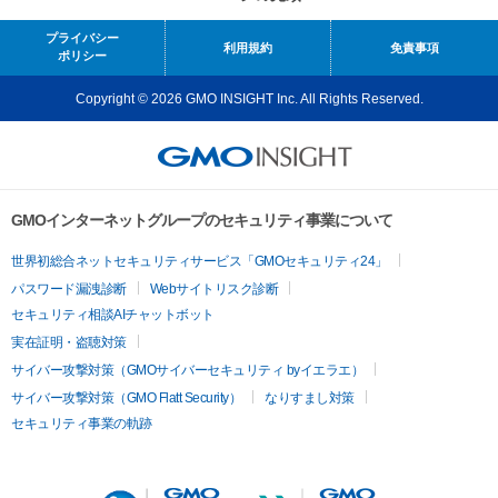
プライバシー
利用規約
免責事項
ポリシー
Copyright © 2026 GMO INSIGHT Inc. All Rights Reserved.
GMOインターネットグループのセキュリティ事業について
世界初総合ネットセキュリティサービス「GMOセキュリティ24」
パスワード漏洩診断
Webサイトリスク診断
セキュリティ相談AIチャットボット
実在証明・盗聴対策
サイバー攻撃対策（GMOサイバーセキュリティ byイエラエ）
サイバー攻撃対策（GMO Flatt Security）
なりすまし対策
セキュリティ事業の軌跡