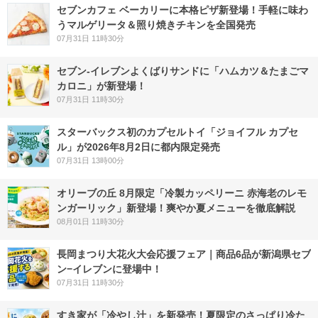
セブンカフェ ベーカリーに本格ピザ新登場！手軽に味わ
うマルゲリータ＆照り焼きチキンを全国発売
07月31日 11時30分
セブン‐イレブンよくばりサンドに「ハムカツ＆たまごマ
カロニ」が新登場！
07月31日 11時30分
スターバックス初のカプセルトイ「ジョイフル カプセ
ル」が2026年8月2日に都内限定発売
07月31日 13時00分
オリーブの丘 8月限定「冷製カッペリーニ 赤海老のレモ
ンガーリック」新登場！爽やか夏メニューを徹底解説
08月01日 11時30分
長岡まつり大花火大会応援フェア｜商品6品が新潟県セブ
ン−イレブンに登場中！
07月31日 11時30分
すき家が「冷やし汁」を新発売！夏限定のさっぱり冷た