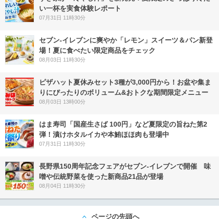
い一杯を実食体験レポート
07月31日 11時30分
セブン‐イレブンに爽やか「レモン」スイーツ＆パン新登
場！夏に食べたい限定商品をチェック
08月03日 11時30分
ピザハット夏休みセット3種が3,000円から！お盆や集ま
りにぴったりのボリューム&おトクな期間限定メニュー
08月03日 13時00分
はま寿司「国産生さば 100円」など夏限定の旨ねた第2
弾！漬けホタルイカや本鮪ほほ肉も登場中
07月31日 11時30分
長野県150周年記念フェアがセブン-イレブンで開催 味
噌や伝統野菜を使った新商品21品が登場
08月04日 11時30分
ページの先頭へ