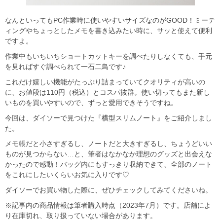
なんといってもPC作業時に使いやすいサイズなのがGOOD！ミーテ
ィングやちょっとしたメモを書き込みたい時に、サッと使えて便利
ですよ。
作業中もいちいちショートカットキーを調べたりしなくても、手元
を見ればすぐ調べられて一石二鳥です♪
これだけ嬉しい機能がたっぷり詰まっていてクオリティが高いの
に、お値段は110円（税込）とコスパ抜群。使い切ってもまた新し
いものを買いやすいので、ずっと愛用できそうですね。
今回は、ダイソーで見つけた『横型スリムノート』をご紹介しまし
た。
メモ帳だと小さすぎるし、ノートだと大きすぎるし、ちょうどいい
ものが見つからない…と、筆者はなかなか理想のグッズと出会えな
かったので感動！バッグ内にもすっきり収納できて、全部のノート
をこれにしたいくらいお気に入りです♡
ダイソーでお買い物した際に、ぜひチェックしてみてくださいね。
※記事内の商品情報は筆者購入時点（2023年7月）です。店舗によ
り在庫切れ、取り扱っていない場合があります。