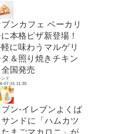
セブンカフェ ベーカリ
ーに本格ピザ新登場！
手軽に味わうマルゲリ
ータ＆照り焼きチキン
を全国発売
レンド
6-07-31 11:30
セブン‐イレブンよくば
りサンドに「ハムカツ
＆たまごマカロニ」が