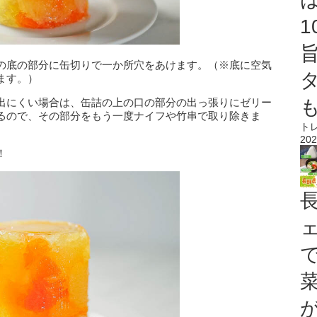
の底の部分に缶切りで一か所穴をあけます。（※底に空気
ます。）
出にくい場合は、缶詰の上の口の部分の出っ張りにゼリー
るので、その部分をもう一度ナイフや竹串で取り除きま
ト
202
！