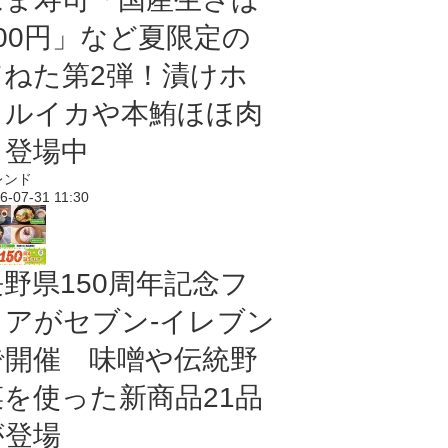
100円」など夏限定の
旨ねた第2弾！漬けホ
タルイカや本鮪ほほ肉
も登場中
レンド
6-07-31 11:30
長野県150周年記念フ
ェアがセブン-イレブン
で開催 味噌や伝統野
菜を使った新商品21品
が登場