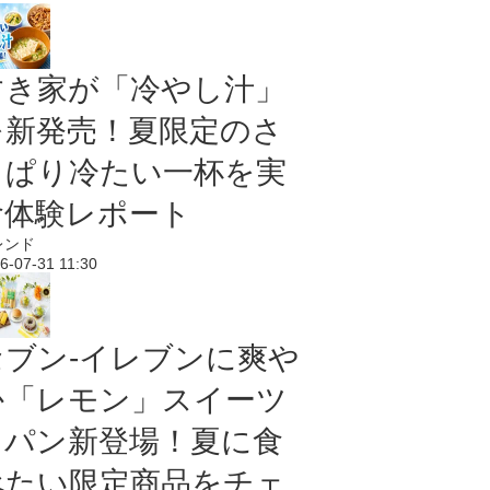
すき家が「冷やし汁」
を新発売！夏限定のさ
っぱり冷たい一杯を実
食体験レポート
レンド
6-07-31 11:30
セブン‐イレブンに爽や
か「レモン」スイーツ
＆パン新登場！夏に食
べたい限定商品をチェ