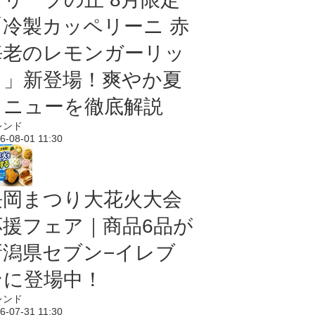
「冷製カッペリーニ 赤
海老のレモンガーリッ
ク」新登場！爽やか夏
メニューを徹底解説
レンド
6-08-01 11:30
長岡まつり大花火大会
応援フェア｜商品6品が
新潟県セブン−イレブ
ンに登場中！
レンド
6-07-31 11:30