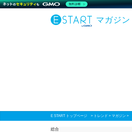
無料診断
マガジン
E START トップページ
>
トレンド
>
マガジン
総合