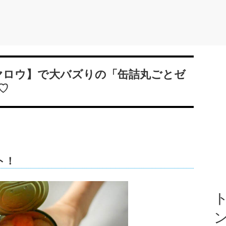
ヤロウ】で大バズりの「缶詰丸ごとゼ
♡
ト！
ト