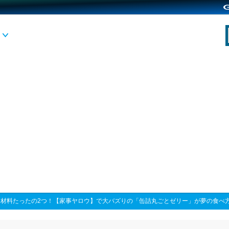
>
材料たったの2つ！【家事ヤロウ】で大バズりの「缶詰丸ごとゼリー」が夢の食べ