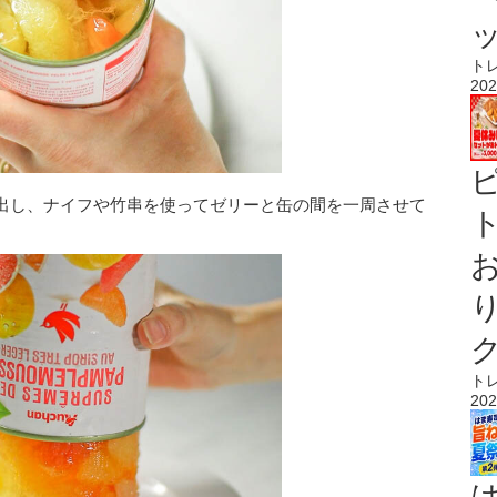
ト
202
出し、ナイフや竹串を使ってゼリーと缶の間を一周させて
ト
ト
202