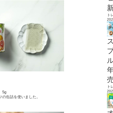
ト
202
ル
ト
202
5g
ツの缶詰を使いました。