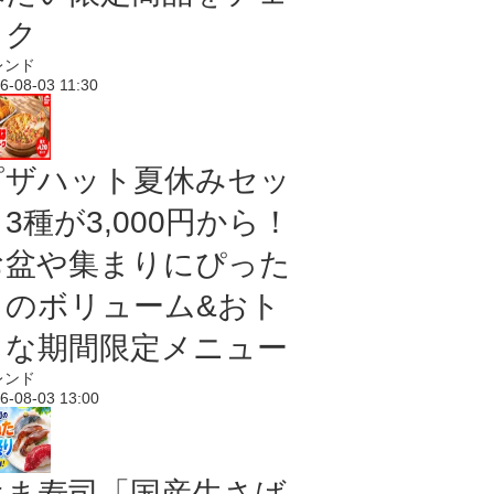
ック
レンド
6-08-03 11:30
ピザハット夏休みセッ
3種が3,000円から！
お盆や集まりにぴった
りのボリューム&おト
クな期間限定メニュー
レンド
6-08-03 13:00
はま寿司「国産生さば