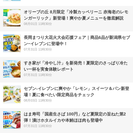
オリーブの丘 8月限定「冷製カッペリーニ 赤海老のレモ
ンガーリック」新登場！爽やか夏メニューを徹底解説
08月01日 11時30分
長岡まつり大花火大会応援フェア｜商品6品が新潟県セブ
ン−イレブンに登場中！
07月31日 11時30分
すき家が「冷やし汁」を新発売！夏限定のさっぱり冷た
い一杯を実食体験レポート
07月31日 11時30分
セブン‐イレブンに爽やか「レモン」スイーツ＆パン新登
場！夏に食べたい限定商品をチェック
08月03日 11時30分
はま寿司「国産生さば 100円」など夏限定の旨ねた第2
弾！漬けホタルイカや本鮪ほほ肉も登場中
07月31日 11時30分