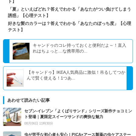
ト】
「夏」といえばどれ？答えでわかる「あなたがつい負けてしまう
誘惑」【心理テスト】
好きな髪のカラーは？答えでわかる「あなたのぼっち度」【心理
テスト】
キャンドゥのコレ持っておくと便利だよ～！直入
れはちょっと…な携帯用の...
【キャンドゥ】IKEA人気商品に激似！吊るしてつか
んで賢く使える！1つあ...
あわせて読みたい記事
セブン‐イレブン「よくばりサンド」シリーズ新作チョコミン
ト登場｜夏限定スイーツサンドの爽快な魅力
08月06日 11時30分
虫が苦手な初心者も安心！PICA×アース製薬の虫ケアステー