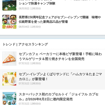
ションで快適キャンプ体験
08月05日 11時30分
長野県150周年記念フェアがセブン-イレブンで開催 味噌や
伝統野菜を使った新商品21品が登場
08月04日 11時30分
トレンド | アクセスランキング
セブンカフェ ベーカリーに本格ピザ新登場！手軽に味わ
うマルゲリータ＆照り焼きチキンを全国発売
07月31日 11時30分
セブン‐イレブンよくばりサンドに「ハムカツ＆たまごマ
カロニ」が新登場！
07月31日 11時30分
スターバックス初のカプセルトイ「ジョイフル カプセ
ル」が2026年8月2日に都内限定発売
07月31日 13時00分