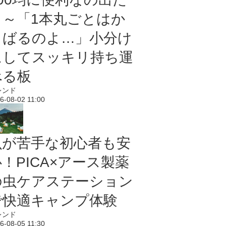
よ～「1本丸ごとはか
さばるのよ…」小分け
にしてスッキリ持ち運
べる板
レンド
6-08-02 11:00
虫が苦手な初心者も安
！PICA×アース製薬
の虫ケアステーション
で快適キャンプ体験
レンド
6-08-05 11:30