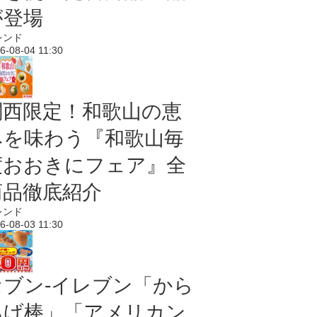
が登場
レンド
6-08-04 11:30
関西限定！和歌山の恵
みを味わう『和歌山毎
度おおきにフェア』全
商品徹底紹介
レンド
6-08-03 11:30
セブン‐イレブン「から
あげ棒」「アメリカン