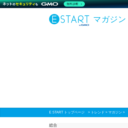
無料診断
マガジン
E START トップページ
>
トレンド
>
マガジン
総合