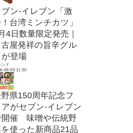
セブン-イレブン「激
辛！台湾ミンチカツ」
8月4日数量限定発売｜
名古屋発祥の旨辛グル
メが登場
レンド
6-08-03 11:30
長野県150周年記念フ
ェアがセブン-イレブン
で開催 味噌や伝統野
菜を使った新商品21品