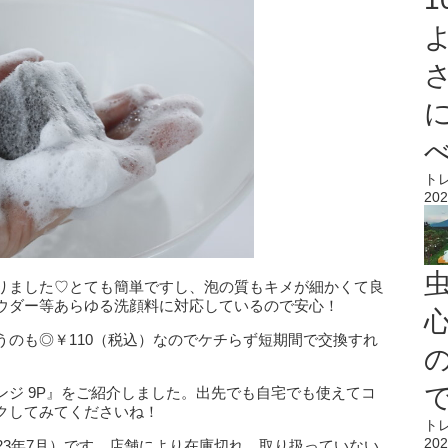
ト
202
りました♡とても簡単ですし、泡の質もキメが細かくて良
ウダー等あらゆる洗顔料に対応しているので安心！
心
うのも◎￥110（税込）なのでケチらず短期間で交換すれ
ジ 9P』をご紹介しました。出先でも自宅でも使えてコ
クしてみてくださいね！
ト
202
23年7月）です。店舗により在庫切れ、取り扱っていない