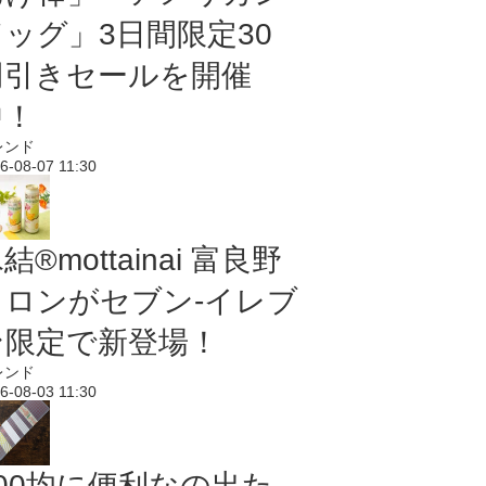
ドッグ」3日間限定30
円引きセールを開催
中！
レンド
6-08-07 11:30
結®mottainai 富良野
メロンがセブン‐イレブ
ン限定で新登場！
レンド
6-08-03 11:30
100均に便利なの出た