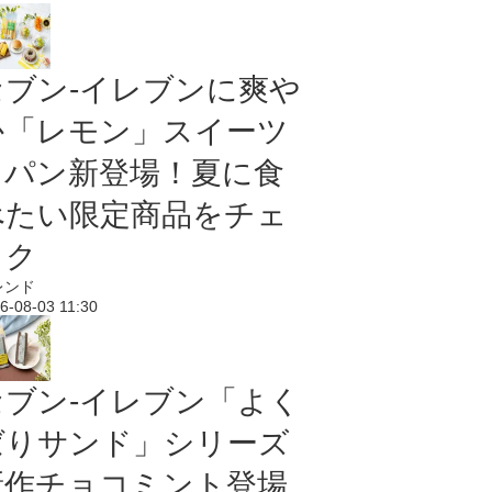
セブン‐イレブンに爽や
か「レモン」スイーツ
＆パン新登場！夏に食
べたい限定商品をチェ
ック
レンド
6-08-03 11:30
セブン‐イレブン「よく
ばりサンド」シリーズ
新作チョコミント登場