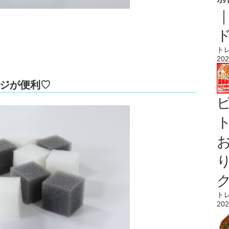
ト
202
ジが便利♡
ト
ト
202