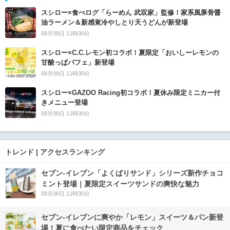
スシロー×食べログ「らーめん 武双家」監修！家系風豚骨醤
油ラーメン＆新感覚冷やしとり天うどんが新登場
08月09日 11時30分
スシロー×C.C.レモン初コラボ！夏限定「おいしーレモンの
甘酸っぱパフェ」新登場
08月09日 11時30分
スシロー×GAZOO Racing初コラボ！夏休み限定ミニカー付
きメニュー登場
08月08日 11時30分
トレンド | アクセスランキング
セブン‐イレブン「よくばりサンド」シリーズ新作チョコ
ミント登場｜夏限定スイーツサンドの爽快な魅力
08月06日 11時30分
セブン‐イレブンに爽やか「レモン」スイーツ＆パン新登
場！夏に食べたい限定商品をチェック