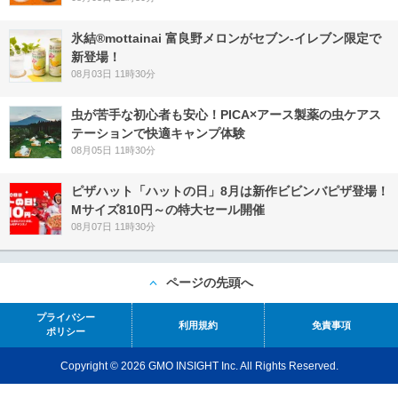
氷結®mottainai 富良野メロンがセブン‐イレブン限定で
新登場！
08月03日 11時30分
虫が苦手な初心者も安心！PICA×アース製薬の虫ケアス
テーションで快適キャンプ体験
08月05日 11時30分
ピザハット「ハットの日」8月は新作ビビンバピザ登場！
Mサイズ810円～の特大セール開催
08月07日 11時30分
ページの先頭へ
プライバシー
利用規約
免責事項
ポリシー
Copyright © 2026 GMO INSIGHT Inc. All Rights Reserved.