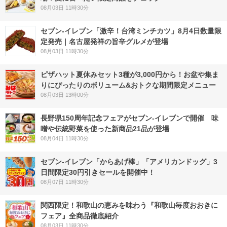
08月03日 11時30分
セブン-イレブン「激辛！台湾ミンチカツ」8月4日数量限
定発売｜名古屋発祥の旨辛グルメが登場
08月03日 11時30分
ピザハット夏休みセット3種が3,000円から！お盆や集ま
りにぴったりのボリューム&おトクな期間限定メニュー
08月03日 13時00分
長野県150周年記念フェアがセブン-イレブンで開催 味
噌や伝統野菜を使った新商品21品が登場
08月04日 11時30分
セブン‐イレブン「からあげ棒」「アメリカンドッグ」3
日間限定30円引きセールを開催中！
08月07日 11時30分
関西限定！和歌山の恵みを味わう『和歌山毎度おおきに
フェア』全商品徹底紹介
08月03日 11時30分