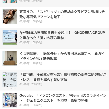
08月07日 18時00分
東雲うみ、「スピリッツ」の表紙＆グラビアに登場し妖
艶な雰囲気でファンを魅了！
08月03日 18時00分
なぜ59歳の三浦知良選手を起用？ ONODERA GROUP
と重なった「努力の積み重ね」
08月05日 16時00分
うつ病治療、「医師任せ」から共同意思決定へ 新ガイ
ドラインが示す診療改革
08月03日 17時25分
「帰宅後、冷蔵庫が空っぽ」旅行前後の食事に約5割がス
トレス 負担を減らす賢い方法
08月01日 20時33分
Google、「ドラゴンクエスト」×Geminiのコラボイベン
ト「ジェミニクエスト」を渋谷・原宿で開催
08月03日 18時42分