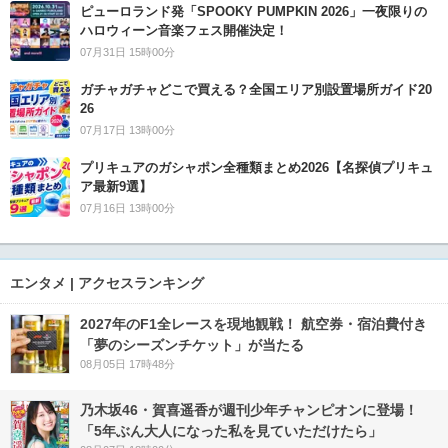
ピューロランド発「SPOOKY PUMPKIN 2026」一夜限りの
ハロウィーン音楽フェス開催決定！
07月31日 15時00分
ガチャガチャどこで買える？全国エリア別設置場所ガイド20
26
07月17日 13時00分
プリキュアのガシャポン全種類まとめ2026【名探偵プリキュ
ア最新9選】
07月16日 13時00分
エンタメ | アクセスランキング
2027年のF1全レースを現地観戦！ 航空券・宿泊費付き
「夢のシーズンチケット」が当たる
08月05日 17時48分
乃木坂46・賀喜遥香が週刊少年チャンピオンに登場！
「5年ぶん大人になった私を見ていただけたら」