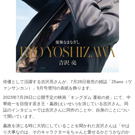
俳優として活躍する吉沢亮さんが、7月28日発売の雑誌「25ans（ヴ
ァンサンカン）」9月号増刊の表紙を飾ります。
2023年7月28日に公開予定の映画「キングダム 運命の炎」にて、中
華統一を目指す若き王・嬴政(えいせい)を演じている吉沢さん。同
誌のインタビューでは吉沢さんに同作のことや、自身のことについ
て聞いています。
嬴政を演じる時に大切にしていることを聞かれた吉沢さんは「やは
り大事なのは、そのキャラクターをちゃんと愛せるかどうかなのか