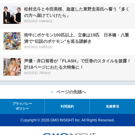
松村北斗と今田美桜、急逝した東野圭吾氏へ誓う「多く
の方へ届けていけたら」
08月04日 14時00分
街中にポケモン100匹以上、立像は19匹 日本橋・八重
洲で“伝説のポケモン”を巡る謎解き
08月05日 15時55分
声優・井口裕香が「FLASH」で圧巻のスタイルを披露！
計18ページにわたる大特集に！
08月05日 7時00分
ページの先頭へ
プライバシー
利用規約
免責事項
ポリシー
Copyright © 2026 GMO INSIGHT Inc. All Rights Reserved.