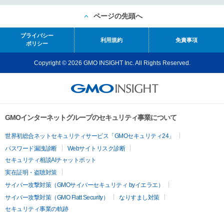
ページの先頭へ
プライバシー
利用規約
免責事項
ポリシー
Copyright © 2026 GMO INSIGHT Inc. All Rights Reserved.
GMOインターネットグループのセキュリティ事業について
世界初総合ネットセキュリティサービス「GMOセキュリティ24」
パスワード漏洩診断
Webサイトリスク診断
セキュリティ相談AIチャットボット
実在証明・盗聴対策
サイバー攻撃対策（GMOサイバーセキュリティ byイエラエ）
サイバー攻撃対策（GMO Flatt Security）
なりすまし対策
セキュリティ事業の軌跡