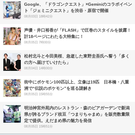
Google、「ドラゴンクエスト」×Geminiのコラボイベン
ト「ジェミニクエスト」を渋谷・原宿で開催
08月03日 18時42分
声優・井口裕香が「FLASH」で圧巻のスタイルを披露！
計18ページにわたる大特集に！
08月05日 7時00分
松村北斗と今田美桜、急逝した東野圭吾氏へ誓う「多く
の方へ届けていけたら」
08月04日 14時00分
街中にポケモン100匹以上、立像は19匹 日本橋・八重
洲で“伝説のポケモン”を巡る謎解き
08月05日 15時55分
明治神宮外苑内のレストラン・森のビアガーデンで新潟
県が誇るブランド枝豆「つまりちゃまめ」を販売数量限
定で提供。えだまめ県の魅力を発信
08月05日 15時51分