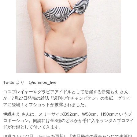
Twitterより @iorimoe_five
コスプレイヤーやグラビアアイドルとして活躍する伊織もえ さん
が、7月27日発売の雑誌「週刊少年チャンピオン」の表紙、グラビ
アに登場！オフショットが披露されました。
伊織もえ さんは、スリーサイズB92cm、W58cm、H90cmというプ
ロポーション。同誌には全3種のどれかが手に入るランダムブロマイ
ドが付録として付いてきます。
伊織さんは27日、Twitterを更新し「本日発売の週チャンにて表紙担