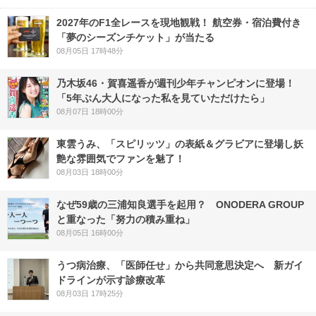
2027年のF1全レースを現地観戦！ 航空券・宿泊費付き
「夢のシーズンチケット」が当たる
08月05日 17時48分
乃木坂46・賀喜遥香が週刊少年チャンピオンに登場！
「5年ぶん大人になった私を見ていただけたら」
08月07日 18時00分
東雲うみ、「スピリッツ」の表紙＆グラビアに登場し妖
艶な雰囲気でファンを魅了！
08月03日 18時00分
なぜ59歳の三浦知良選手を起用？ ONODERA GROUP
と重なった「努力の積み重ね」
08月05日 16時00分
うつ病治療、「医師任せ」から共同意思決定へ 新ガイ
ドラインが示す診療改革
08月03日 17時25分