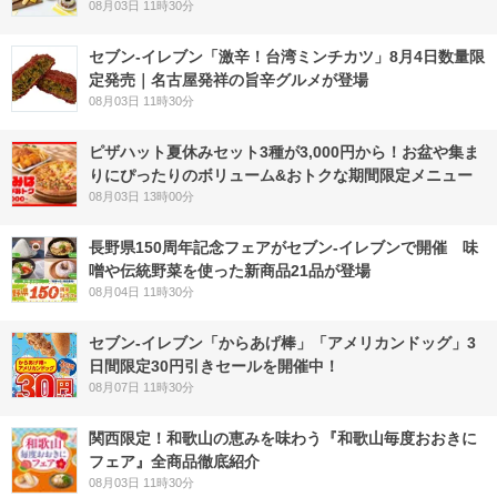
08月03日 11時30分
セブン-イレブン「激辛！台湾ミンチカツ」8月4日数量限
定発売｜名古屋発祥の旨辛グルメが登場
08月03日 11時30分
ピザハット夏休みセット3種が3,000円から！お盆や集ま
りにぴったりのボリューム&おトクな期間限定メニュー
08月03日 13時00分
長野県150周年記念フェアがセブン-イレブンで開催 味
噌や伝統野菜を使った新商品21品が登場
08月04日 11時30分
セブン‐イレブン「からあげ棒」「アメリカンドッグ」3
日間限定30円引きセールを開催中！
08月07日 11時30分
関西限定！和歌山の恵みを味わう『和歌山毎度おおきに
フェア』全商品徹底紹介
08月03日 11時30分