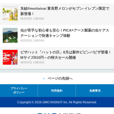
氷結®mottainai 富良野メロンがセブン‐イレブン限定で
新登場！
08月03日 11時30分
虫が苦手な初心者も安心！PICA×アース製薬の虫ケアス
テーションで快適キャンプ体験
08月05日 11時30分
ピザハット「ハットの日」8月は新作ビビンバピザ登場！
Mサイズ810円～の特大セール開催
08月07日 11時30分
ページの先頭へ
プライバシー
利用規約
免責事項
ポリシー
Copyright © 2026 GMO INSIGHT Inc. All Rights Reserved.