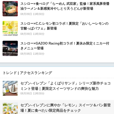
スシロー×食べログ「らーめん 武双家」監修！家系風豚骨醤
油ラーメン＆新感覚冷やしとり天うどんが新登場
08月09日 11時30分
スシロー×C.C.レモン初コラボ！夏限定「おいしーレモンの
甘酸っぱパフェ」新登場
08月09日 11時30分
スシロー×GAZOO Racing初コラボ！夏休み限定ミニカー付
きメニュー登場
08月08日 11時30分
トレンド | アクセスランキング
セブン‐イレブン「よくばりサンド」シリーズ新作チョコ
ミント登場｜夏限定スイーツサンドの爽快な魅力
08月06日 11時30分
セブン‐イレブンに爽やか「レモン」スイーツ＆パン新登
場！夏に食べたい限定商品をチェック