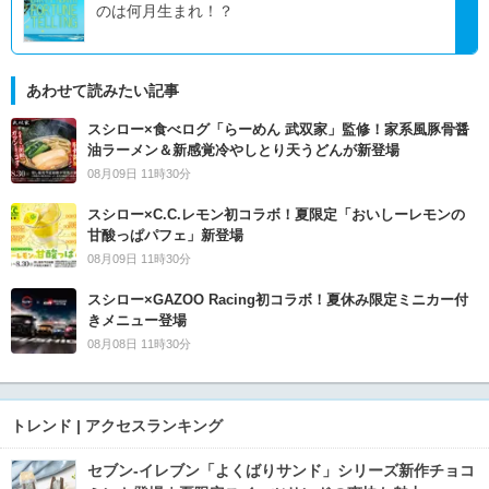
のは何月生まれ！？
あわせて読みたい記事
スシロー×食べログ「らーめん 武双家」監修！家系風豚骨醤
油ラーメン＆新感覚冷やしとり天うどんが新登場
08月09日 11時30分
スシロー×C.C.レモン初コラボ！夏限定「おいしーレモンの
甘酸っぱパフェ」新登場
08月09日 11時30分
スシロー×GAZOO Racing初コラボ！夏休み限定ミニカー付
きメニュー登場
08月08日 11時30分
トレンド | アクセスランキング
セブン‐イレブン「よくばりサンド」シリーズ新作チョコ