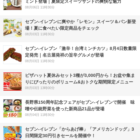
ミント登場｜夏限定スイーツサンドの爽快な魅力
08月06日 11時30分
セブン‐イレブンに爽やか「レモン」スイーツ＆パン新登
場！夏に食べたい限定商品をチェック
08月03日 11時30分
セブン-イレブン「激辛！台湾ミンチカツ」8月4日数量限
定発売｜名古屋発祥の旨辛グルメが登場
08月03日 11時30分
ピザハット夏休みセット3種が3,000円から！お盆や集ま
りにぴったりのボリューム&おトクな期間限定メニュー
08月03日 13時00分
長野県150周年記念フェアがセブン-イレブンで開催 味
噌や伝統野菜を使った新商品21品が登場
08月04日 11時30分
セブン‐イレブン「からあげ棒」「アメリカンドッグ」3
日間限定30円引きセールを開催中！