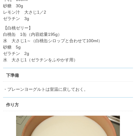
砂糖 30g
レモン汁 大さじ1／2
ゼラチン 3g
【白桃ゼリー】
白桃缶 1缶（内容総量195g）
水 大さじ1～（白桃缶シロップと合わせて100ml）
砂糖 5g
ゼラチン 2g
水 大さじ1（ゼラチンをふやかす用）
下準備
・プレーンヨーグルトは室温に戻しておく。
作り方