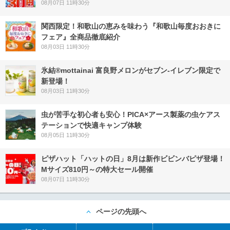
08月07日 11時30分
関西限定！和歌山の恵みを味わう『和歌山毎度おおきに
フェア』全商品徹底紹介
08月03日 11時30分
氷結®mottainai 富良野メロンがセブン‐イレブン限定で
新登場！
08月03日 11時30分
虫が苦手な初心者も安心！PICA×アース製薬の虫ケアス
テーションで快適キャンプ体験
08月05日 11時30分
ピザハット「ハットの日」8月は新作ビビンバピザ登場！
Mサイズ810円～の特大セール開催
08月07日 11時30分
ページの先頭へ