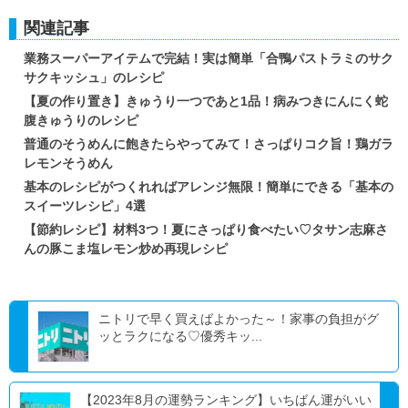
関連記事
業務スーパーアイテムで完結！実は簡単「合鴨パストラミのサク
サクキッシュ」のレシピ
【夏の作り置き】きゅうり一つであと1品！病みつきにんにく蛇
腹きゅうりのレシピ
普通のそうめんに飽きたらやってみて！さっぱりコク旨！鶏ガラ
レモンそうめん
基本のレシピがつくれればアレンジ無限！簡単にできる「基本の
スイーツレシピ」4選
【節約レシピ】材料3つ！夏にさっぱり食べたい♡タサン志麻さ
んの豚こま塩レモン炒め再現レシピ
ニトリで早く買えばよかった～！家事の負担がグ
ッとラクになる♡優秀キッ...
【2023年8月の運勢ランキング】いちばん運がいい