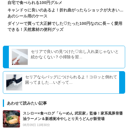
自宅で食べられる100円グルメ
キャンドゥに良いのあるよ！折れ曲がったらショックが大きい…
あのシール用のケース
ダイソーで買って大正解でした♡たった100円なのに長～く愛用
できる！天然素材の便利グッズ
セリアで良いの見つけた♡出し入れ楽じゃないと
続かなくない？小掃除を習...
セリアならバッグにつけられるよ！コロッと倒れて
困ってました…いざって...
あわせて読みたい記事
スシロー×食べログ「らーめん 武双家」監修！家系風豚骨醤
油ラーメン＆新感覚冷やしとり天うどんが新登場
08月09日 11時30分