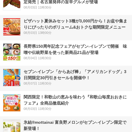
定発売｜名古屋発祥の旨辛グルメが登場
08月03日 11時30分
ピザハット夏休みセット3種が3,000円から！お盆や集ま
りにぴったりのボリューム&おトクな期間限定メニュー
08月03日 13時00分
長野県150周年記念フェアがセブン-イレブンで開催 味
噌や伝統野菜を使った新商品21品が登場
08月04日 11時30分
セブン‐イレブン「からあげ棒」「アメリカンドッグ」3
日間限定30円引きセールを開催中！
08月07日 11時30分
関西限定！和歌山の恵みを味わう『和歌山毎度おおきに
フェア』全商品徹底紹介
08月03日 11時30分
氷結®mottainai 富良野メロンがセブン‐イレブン限定で
新登場！