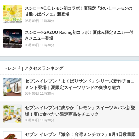
スシロー×C.C.レモン初コラボ！夏限定「おいしーレモンの
甘酸っぱパフェ」新登場
08月09日 11時30分
スシロー×GAZOO Racing初コラボ！夏休み限定ミニカー付
きメニュー登場
08月08日 11時30分
トレンド | アクセスランキング
セブン‐イレブン「よくばりサンド」シリーズ新作チョコ
ミント登場｜夏限定スイーツサンドの爽快な魅力
08月06日 11時30分
セブン‐イレブンに爽やか「レモン」スイーツ＆パン新登
場！夏に食べたい限定商品をチェック
08月03日 11時30分
セブン-イレブン「激辛！台湾ミンチカツ」8月4日数量限