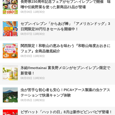
長野県150周年記念フェアがセブン-イレブンで開催 味
噌や伝統野菜を使った新商品21品が登場
08月04日 11時30分
セブン‐イレブン「からあげ棒」「アメリカンドッグ」3
日間限定30円引きセールを開催中！
08月07日 11時30分
関西限定！和歌山の恵みを味わう『和歌山毎度おおきに
フェア』全商品徹底紹介
08月03日 11時30分
氷結®mottainai 富良野メロンがセブン‐イレブン限定で
新登場！
08月03日 11時30分
虫が苦手な初心者も安心！PICA×アース製薬の虫ケアス
テーションで快適キャンプ体験
08月05日 11時30分
ピザハット「ハットの日」8月は新作ビビンバピザ登場！