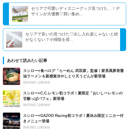
セリアで可愛いディズニーグッズ見つけた…！デ
ザインが大優勝♡買い集め...
セリアで良いの見つけた♡出し入れ楽じゃないと続
かなくない？小掃除を習...
あわせて読みたい記事
スシロー×食べログ「らーめん 武双家」監修！家系風豚骨醤
油ラーメン＆新感覚冷やしとり天うどんが新登場
08月09日 11時30分
スシロー×C.C.レモン初コラボ！夏限定「おいしーレモンの
甘酸っぱパフェ」新登場
08月09日 11時30分
スシロー×GAZOO Racing初コラボ！夏休み限定ミニカー付
きメニュー登場
08月08日 11時30分