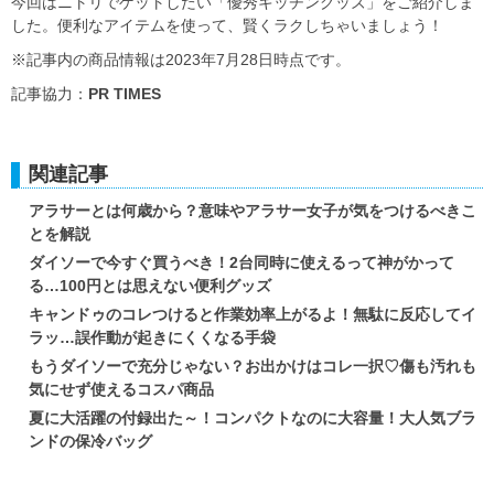
今回はニトリでゲットしたい「優秀キッチングッズ」をご紹介しま
した。便利なアイテムを使って、賢くラクしちゃいましょう！
※記事内の商品情報は2023年7月28日時点です。
記事協力：
PR TIMES
関連記事
アラサーとは何歳から？意味やアラサー女子が気をつけるべきこ
とを解説
ダイソーで今すぐ買うべき！2台同時に使えるって神がかって
る…100円とは思えない便利グッズ
キャンドゥのコレつけると作業効率上がるよ！無駄に反応してイ
ラッ…誤作動が起きにくくなる手袋
もうダイソーで充分じゃない？お出かけはコレ一択♡傷も汚れも
気にせず使えるコスパ商品
夏に大活躍の付録出た～！コンパクトなのに大容量！大人気ブラ
ンドの保冷バッグ