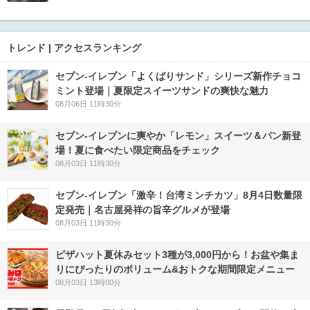
トレンド | アクセスランキング
セブン‐イレブン「よくばりサンド」シリーズ新作チョコ
ミント登場｜夏限定スイーツサンドの爽快な魅力
08月06日 11時30分
セブン‐イレブンに爽やか「レモン」スイーツ＆パン新登
場！夏に食べたい限定商品をチェック
08月03日 11時30分
セブン-イレブン「激辛！台湾ミンチカツ」8月4日数量限
定発売｜名古屋発祥の旨辛グルメが登場
08月03日 11時30分
ピザハット夏休みセット3種が3,000円から！お盆や集ま
りにぴったりのボリューム&おトクな期間限定メニュー
08月03日 13時00分