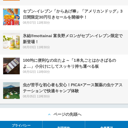
セブン‐イレブン「からあげ棒」「アメリカンドッグ」3
日間限定30円引きセールを開催中！
08月07日 11時30分
氷結®mottainai 富良野メロンがセブン‐イレブン限定で
新登場！
08月03日 11時30分
100均に便利なの出たよ～「1本丸ごとはかさばるの
よ…」小分けにしてスッキリ持ち運べる板
08月02日 11時00分
虫が苦手な初心者も安心！PICA×アース製薬の虫ケアス
テーションで快適キャンプ体験
08月05日 11時30分
ページの先頭へ
プライバシー