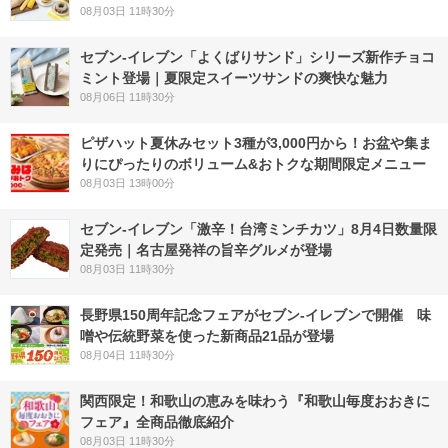
08月03日 11時30分
セブン‐イレブン「よくばりサンド」シリーズ新作チョコ
ミント登場｜夏限定スイーツサンドの爽快な魅力
08月06日 11時30分
ピザハット夏休みセット3種が3,000円から！お盆や集ま
りにぴったりのボリューム&おトクな期間限定メニュー
08月03日 13時00分
セブン-イレブン「激辛！台湾ミンチカツ」8月4日数量限
定発売｜名古屋発祥の旨辛グルメが登場
08月03日 11時30分
長野県150周年記念フェアがセブン-イレブンで開催 味
噌や伝統野菜を使った新商品21品が登場
08月04日 11時30分
関西限定！和歌山の恵みを味わう『和歌山毎度おおきに
フェア』全商品徹底紹介
08月03日 11時30分