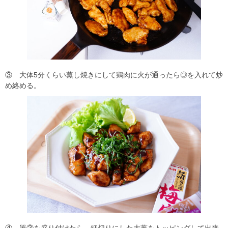
③ 大体5分くらい蒸し焼きにして鶏肉に火が通ったら◎を入れて炒
め絡める。
④ 器③を盛り付けたら、細切りにした大葉をトッピングして出来