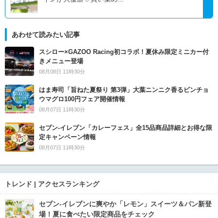
あわせて読みたい記事
スシロー×GAZOO Racing初コラボ！夏休み限定ミニカー付
きメニュー登場
08月08日 11時30分
はま寿司「旨ねた夏祭り 第3弾」大葉ニンニク香るビンチョ
ウマグロ100円フェア開催情報
08月07日 11時30分
セブン‐イレブン「カレーフェス」全15品商品詳細とお得な限
定キャンペーン情報
08月07日 11時30分
トレンド | アクセスランキング
セブン‐イレブンに爽やか「レモン」スイーツ＆パン新登
場！夏に食べたい限定商品をチェック