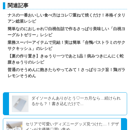
関連記事
ナスの一番おいしい食べ方はコレ♡重ねて焼くだけ！本格イタリ
アン総菜レシピ
簡単なのにおしゃれ♡白桃缶詰で作るさっぱり美味しい「白桃ヨ
ーグルトゼリー」レシピ
業務スーパーアイテムで完結！実は簡単「合鴨パストラミのサク
サクキッシュ」のレシピ
【夏の作り置き】きゅうり一つであと1品！病みつきにんにく蛇
腹きゅうりのレシピ
普通のそうめんに飽きたらやってみて！さっぱりコク旨！鶏ガラ
レモンそうめん
ダイソーさんありがとう♡一カ月なら…続けられ
るかも？！書き込むだけで...
セリアで可愛いディズニーグッズ見つけた…！デザ
インが大優勝♡買い集め...