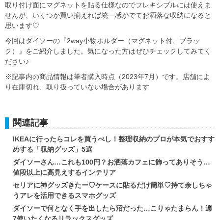
取り付け面にマグネットを貼る仕様なのでフレキシブルには使えま
せんが、いくつか買い揃えれば統一感がでてお洒落な収納になると
思います♡
今回はダイソーの『2way小物ホルダー（マグネット付、ブラッ
ク）』をご紹介しました。気になった方はぜひチェックしてみてく
ださい♪
※記事内の商品情報は筆者購入時点（2023年7月）です。店舗によ
り在庫切れ、取り扱っていない場合があります
関連記事
IKEAに行ったらコレを買うべし！整理収納のプロが本気でおすす
めする「収納グッズ」5選
ダイソーさん…これも100円？お洒落カフェに飾ってありそう…
値段以上に高見えするインテリア
セリアに神グッズきたー♡ケースに貼るだけ簡単♡持て余しちゃ
うアレを活用できるスマホグッズ
ダイソーで何となく手を出したら沼だった…こりゃたまらん！週
7使いたくなるリラックスグッズ