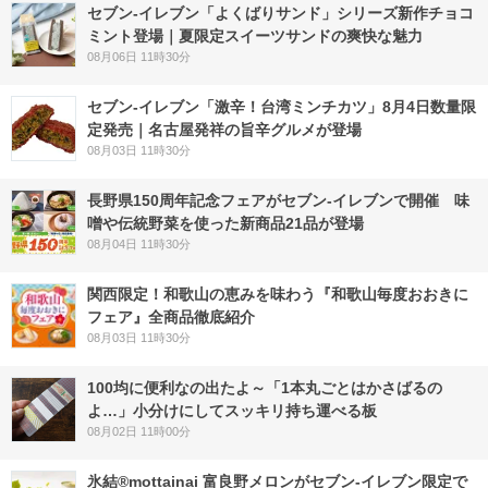
セブン‐イレブン「よくばりサンド」シリーズ新作チョコ
ミント登場｜夏限定スイーツサンドの爽快な魅力
08月06日 11時30分
セブン-イレブン「激辛！台湾ミンチカツ」8月4日数量限
定発売｜名古屋発祥の旨辛グルメが登場
08月03日 11時30分
長野県150周年記念フェアがセブン-イレブンで開催 味
噌や伝統野菜を使った新商品21品が登場
08月04日 11時30分
関西限定！和歌山の恵みを味わう『和歌山毎度おおきに
フェア』全商品徹底紹介
08月03日 11時30分
100均に便利なの出たよ～「1本丸ごとはかさばるの
よ…」小分けにしてスッキリ持ち運べる板
08月02日 11時00分
氷結®mottainai 富良野メロンがセブン‐イレブン限定で