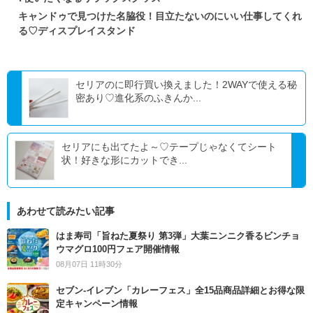
キャンドゥで見つけた名脇役！目立たないのにいい仕事してくれ
る♡ディスプレイスタンド
セリアのに即行買い換えました！2WAYで使える秘
密あり♡進化系のふきんか...
セリアにも出てたよ～♡テープじゃなくてシート
状！好きな形にカットでき...
あわせて読みたい記事
はま寿司「旨ねた夏祭り 第3弾」大葉ニンニク香るビンチョ
ウマグロ100円フェア開催情報
08月07日 11時30分
セブン‐イレブン「カレーフェス」全15品商品詳細とお得な限
定キャンペーン情報