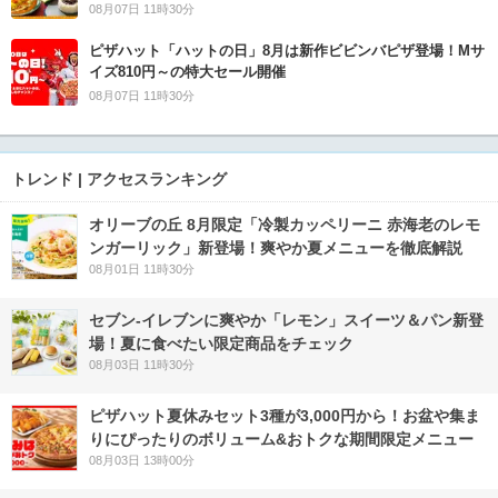
08月07日 11時30分
ピザハット「ハットの日」8月は新作ビビンバピザ登場！Mサ
イズ810円～の特大セール開催
08月07日 11時30分
トレンド | アクセスランキング
オリーブの丘 8月限定「冷製カッペリーニ 赤海老のレモ
ンガーリック」新登場！爽やか夏メニューを徹底解説
08月01日 11時30分
セブン‐イレブンに爽やか「レモン」スイーツ＆パン新登
場！夏に食べたい限定商品をチェック
08月03日 11時30分
ピザハット夏休みセット3種が3,000円から！お盆や集ま
りにぴったりのボリューム&おトクな期間限定メニュー
08月03日 13時00分