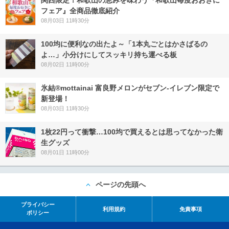
フェア』全商品徹底紹介
08月03日 11時30分
100均に便利なの出たよ～「1本丸ごとはかさばるの
よ…」小分けにしてスッキリ持ち運べる板
08月02日 11時00分
氷結®mottainai 富良野メロンがセブン‐イレブン限定で
新登場！
08月03日 11時30分
1枚22円って衝撃…100均で買えるとは思ってなかった衛
生グッズ
08月01日 11時00分
ページの先頭へ
プライバシー
利用規約
免責事項
ポリシー