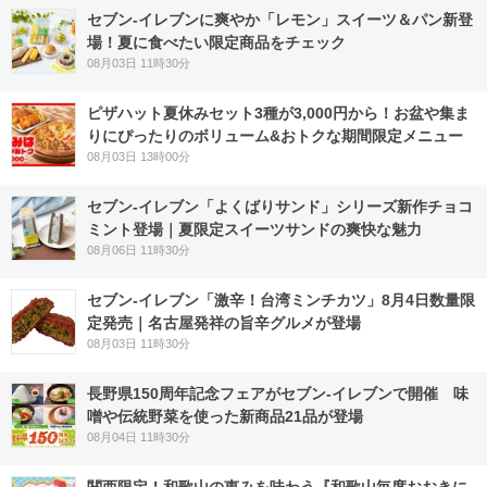
セブン‐イレブンに爽やか「レモン」スイーツ＆パン新登
場！夏に食べたい限定商品をチェック
08月03日 11時30分
ピザハット夏休みセット3種が3,000円から！お盆や集ま
りにぴったりのボリューム&おトクな期間限定メニュー
08月03日 13時00分
セブン‐イレブン「よくばりサンド」シリーズ新作チョコ
ミント登場｜夏限定スイーツサンドの爽快な魅力
08月06日 11時30分
セブン-イレブン「激辛！台湾ミンチカツ」8月4日数量限
定発売｜名古屋発祥の旨辛グルメが登場
08月03日 11時30分
長野県150周年記念フェアがセブン-イレブンで開催 味
噌や伝統野菜を使った新商品21品が登場
08月04日 11時30分
関西限定！和歌山の恵みを味わう『和歌山毎度おおきに