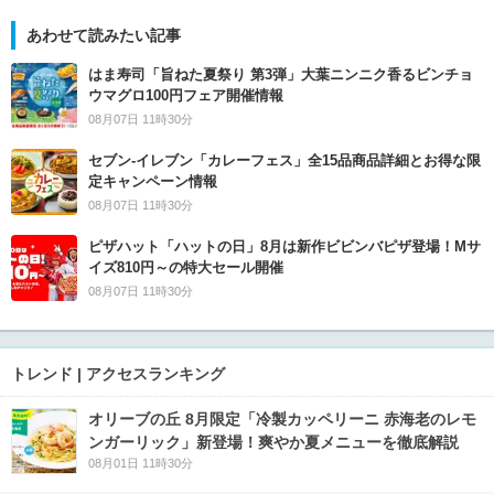
あわせて読みたい記事
はま寿司「旨ねた夏祭り 第3弾」大葉ニンニク香るビンチョ
ウマグロ100円フェア開催情報
08月07日 11時30分
セブン‐イレブン「カレーフェス」全15品商品詳細とお得な限
定キャンペーン情報
08月07日 11時30分
ピザハット「ハットの日」8月は新作ビビンバピザ登場！Mサ
イズ810円～の特大セール開催
08月07日 11時30分
トレンド | アクセスランキング
オリーブの丘 8月限定「冷製カッペリーニ 赤海老のレモ
ンガーリック」新登場！爽やか夏メニューを徹底解説
08月01日 11時30分