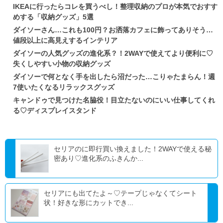
IKEAに行ったらコレを買うべし！整理収納のプロが本気でおすす
めする「収納グッズ」5選
ダイソーさん…これも100円？お洒落カフェに飾ってありそう…
値段以上に高見えするインテリア
ダイソーの人気グッズの進化系？！2WAYで使えてより便利に♡
失くしやすい小物の収納グッズ
ダイソーで何となく手を出したら沼だった…こりゃたまらん！週
7使いたくなるリラックスグッズ
キャンドゥで見つけた名脇役！目立たないのにいい仕事してくれ
る♡ディスプレイスタンド
セリアのに即行買い換えました！2WAYで使える秘
密あり♡進化系のふきんか...
セリアにも出てたよ～♡テープじゃなくてシート
状！好きな形にカットでき...