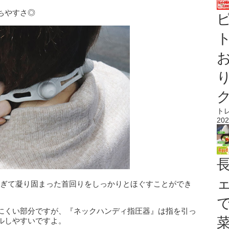
ちやすさ◎
ト
ト
202
すぎて凝り固まった首回りをしっかりとほぐすことができ
にくい部分ですが、『ネックハンディ指圧器』は指を引っ
ルしやすいですよ。