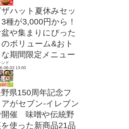
ピザハット夏休みセッ
3種が3,000円から！
お盆や集まりにぴった
りのボリューム&おト
クな期間限定メニュー
レンド
6-08-03 13:00
長野県150周年記念フ
ェアがセブン-イレブン
で開催 味噌や伝統野
菜を使った新商品21品