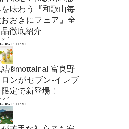
みを味わう『和歌山毎
度おおきにフェア』全
商品徹底紹介
レンド
6-08-03 11:30
結®mottainai 富良野
メロンがセブン‐イレブ
ン限定で新登場！
レンド
6-08-03 11:30
虫が苦手な初心者も安