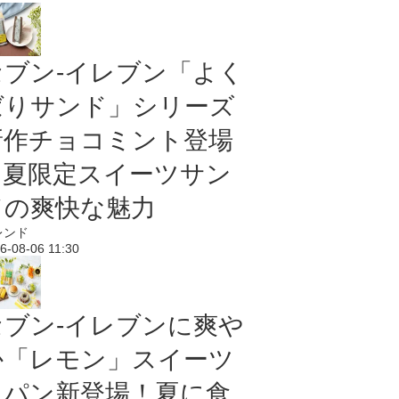
セブン‐イレブン「よく
ばりサンド」シリーズ
新作チョコミント登場
｜夏限定スイーツサン
ドの爽快な魅力
レンド
6-08-06 11:30
セブン‐イレブンに爽や
か「レモン」スイーツ
＆パン新登場！夏に食