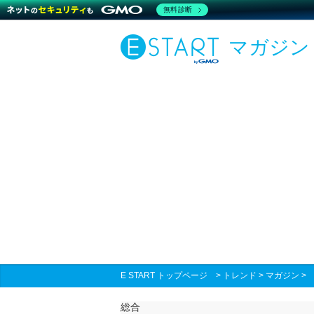
無料診断
マガジン
E START トップページ
>
トレンド
>
マガジン
総合