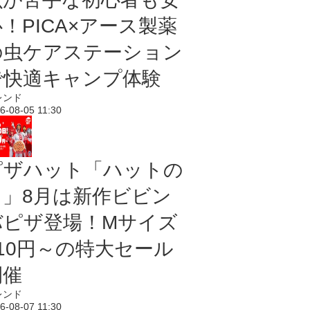
！PICA×アース製薬
の虫ケアステーション
で快適キャンプ体験
レンド
6-08-05 11:30
ピザハット「ハットの
日」8月は新作ビビン
バピザ登場！Mサイズ
810円～の特大セール
開催
レンド
6-08-07 11:30