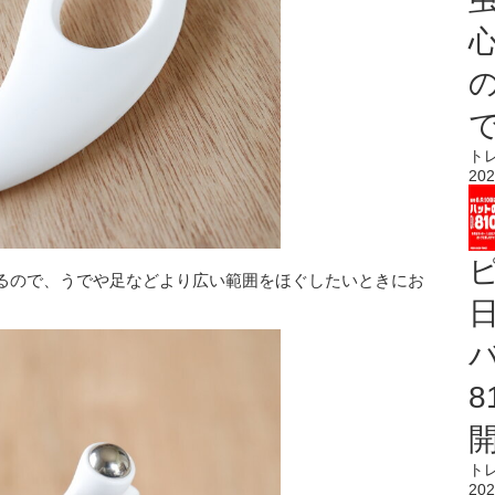
心
ト
202
るので、うでや足などより広い範囲をほぐしたいときにお
ト
202