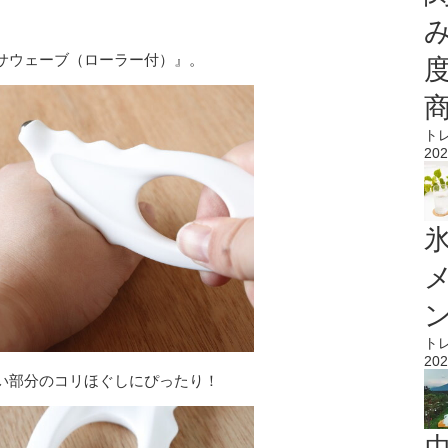
サウェーブ（ローラー付）』。
ト
202
氷
ト
202
い部分のコリほぐしにぴったり！