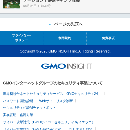
テーションで快適キャンプ体験
08月05日 11時30分
ページの先頭へ
プライバシー
利用規約
免責事項
ポリシー
Copyright © 2026 GMO INSIGHT Inc. All Rights Reserved.
GMOインターネットグループのセキュリティ事業について
世界初総合ネットセキュリティサービス「GMOセキュリティ24」
パスワード漏洩診断
Webサイトリスク診断
セキュリティ相談AIチャットボット
実在証明・盗聴対策
サイバー攻撃対策（GMOサイバーセキュリティ byイエラエ）
サイバー攻撃対策（GMO Flatt Security）
なりすまし対策