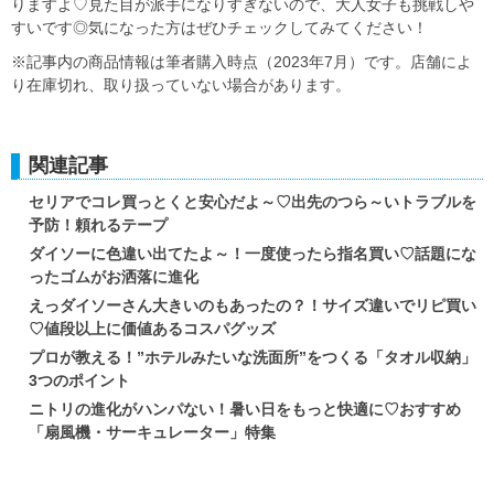
りますよ♡見た目が派手になりすぎないので、大人女子も挑戦しや
すいです◎気になった方はぜひチェックしてみてください！
※記事内の商品情報は筆者購入時点（2023年7月）です。店舗によ
り在庫切れ、取り扱っていない場合があります。
関連記事
セリアでコレ買っとくと安心だよ～♡出先のつら～いトラブルを
予防！頼れるテープ
ダイソーに色違い出てたよ～！一度使ったら指名買い♡話題にな
ったゴムがお洒落に進化
えっダイソーさん大きいのもあったの？！サイズ違いでリピ買い
♡値段以上に価値あるコスパグッズ
プロが教える！”ホテルみたいな洗面所”をつくる「タオル収納」
3つのポイント
ニトリの進化がハンパない！暑い日をもっと快適に♡おすすめ
「扇風機・サーキュレーター」特集