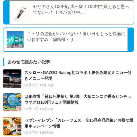
セリアさん100円は太っ腹！100均で買えると思っ
てなかった！今バズリ中...
ニトリの進化がハンパない！暑い日をもっと快適に
♡おすすめ「扇風機・サ...
あわせて読みたい記事
スシロー×GAZOO Racing初コラボ！夏休み限定ミニカー付
きメニュー登場
08月08日 11時30分
はま寿司「旨ねた夏祭り 第3弾」大葉ニンニク香るビンチョ
ウマグロ100円フェア開催情報
08月07日 11時30分
セブン‐イレブン「カレーフェス」全15品商品詳細とお得な限
定キャンペーン情報
08月07日 11時30分