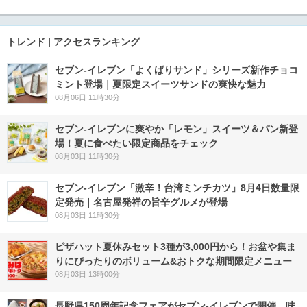
トレンド | アクセスランキング
セブン‐イレブン「よくばりサンド」シリーズ新作チョコ
ミント登場｜夏限定スイーツサンドの爽快な魅力
08月06日 11時30分
セブン‐イレブンに爽やか「レモン」スイーツ＆パン新登
場！夏に食べたい限定商品をチェック
08月03日 11時30分
セブン-イレブン「激辛！台湾ミンチカツ」8月4日数量限
定発売｜名古屋発祥の旨辛グルメが登場
08月03日 11時30分
ピザハット夏休みセット3種が3,000円から！お盆や集ま
りにぴったりのボリューム&おトクな期間限定メニュー
08月03日 13時00分
長野県150周年記念フェアがセブン-イレブンで開催 味