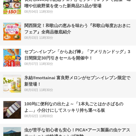
噌や伝統野菜を使った新商品21品が登場
08月04日 11時30分
関西限定！和歌山の恵みを味わう『和歌山毎度おおきに
フェア』全商品徹底紹介
08月03日 11時30分
セブン‐イレブン「からあげ棒」「アメリカンドッグ」3
日間限定30円引きセールを開催中！
08月07日 11時30分
氷結®mottainai 富良野メロンがセブン‐イレブン限定で
新登場！
08月03日 11時30分
100均に便利なの出たよ～「1本丸ごとはかさばるの
よ…」小分けにしてスッキリ持ち運べる板
08月02日 11時00分
虫が苦手な初心者も安心！PICA×アース製薬の虫ケアス