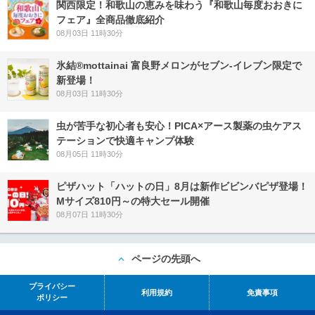
関西限定！和歌山の恵みを味わう『和歌山毎度おおきに
フェア』全商品徹底紹介
08月03日 11時30分
氷結®mottainai 富良野メロンがセブン‐イレブン限定で
新登場！
08月03日 11時30分
虫が苦手な初心者も安心！PICA×アース製薬の虫ケアス
テーションで快適キャンプ体験
08月05日 11時30分
ピザハット「ハットの日」8月は新作ビビンバピザ登場！
Mサイズ810円～の特大セール開催
08月07日 11時30分
ページの先頭へ
プライバシー
利用規約
免責事項
ポリシー