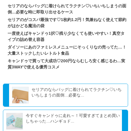
セリアのならバッグに着けられてラクチン♡いちいちしまうの面
倒…必要な時に即取り出せるケース
セリアのがコスパ最強です♡1枚約1.2円！気兼ねなく使えて節約
がはかどる魔法の袋
一度使えばキャンドゥ1択♡残り少なくても使いやすい！真空タ
イプの詰め替え容器
ダイソーにあのファミレスメニューにそっくりなの売ってた…！
大量ストックしたいレトルト食品
キャンドゥで買って大成功♡200円ならむしろ安く感じるわ…実
質3WAYで使える優秀コスメ
セリアのならバッグに着けられてラクチン♡いち
いちしまうの面倒…必要な...
今すぐキャンドゥに走れ～！可愛すぎてまとめ買い
しちゃった…ハンギョド...