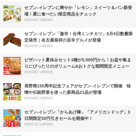
セブン‐イレブンに爽やか「レモン」スイーツ＆パン新登
場！夏に食べたい限定商品をチェック
08月03日 11時30分
セブン-イレブン「激辛！台湾ミンチカツ」8月4日数量限
定発売｜名古屋発祥の旨辛グルメが登場
08月03日 11時30分
ピザハット夏休みセット3種が3,000円から！お盆や集ま
りにぴったりのボリューム&おトクな期間限定メニュー
08月03日 13時00分
長野県150周年記念フェアがセブン-イレブンで開催 味
噌や伝統野菜を使った新商品21品が登場
08月04日 11時30分
セブン‐イレブン「からあげ棒」「アメリカンドッグ」3
日間限定30円引きセールを開催中！
08月07日 11時30分