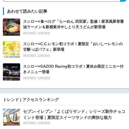
あわせて読みたい記事
スシロー×食べログ「らーめん 武双家」監修！家系風豚骨醤
油ラーメン＆新感覚冷やしとり天うどんが新登場
08月09日 11時30分
スシロー×C.C.レモン初コラボ！夏限定「おいしーレモンの
甘酸っぱパフェ」新登場
08月09日 11時30分
スシロー×GAZOO Racing初コラボ！夏休み限定ミニカー付
きメニュー登場
08月08日 11時30分
トレンド | アクセスランキング
セブン‐イレブン「よくばりサンド」シリーズ新作チョコ
ミント登場｜夏限定スイーツサンドの爽快な魅力
08月06日 11時30分